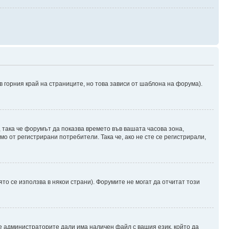
в горния край на страниците, но това зависи от шаблона на форума).
, така че форумът да показва времето във вашата часова зона,
о от регистрирани потребители. Така че, ако не сте се регистрирали,
ято се използва в някои страни). Форумите не могат да отчитат този
е администраторите дали има наличен файл с вашия език, който да