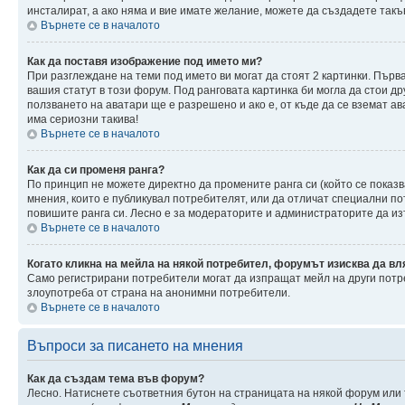
инсталират, а ако няма и вие имате желание, можете да създадете так
Върнете се в началото
Как да поставя изображение под името ми?
При разглеждане на теми под името ви могат да стоят 2 картинки. Първ
вашия статут в този форум. Под ранговата картинка би могла да стои др
ползването на аватари ще е разрешено и ако е, от къде да се вземат ав
има сериозни такива!
Върнете се в началото
Как да си променя ранга?
По принцип не можете директно да промените ранга си (който се показв
мнения, които е публикувал потребителят, или да отличат специални п
повишите ранга си. Лесно е за модераторите и администраторите да изт
Върнете се в началото
Когато кликна на мейла на някой потребител, форумът изисква да вл
Само регистрирани потребители могат да изпращат мейл на други потре
злоупотреба от страна на анонимни потребители.
Върнете се в началото
Въпроси за писането на мнения
Как да създам тема във форум?
Лесно. Натиснете съответния бутон на страницата на някой форум или т