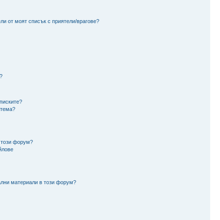
ли от моят списък с приятели/врагове?
?
аписките?
 тема?
 този форум?
йлове
ални материали в този форум?