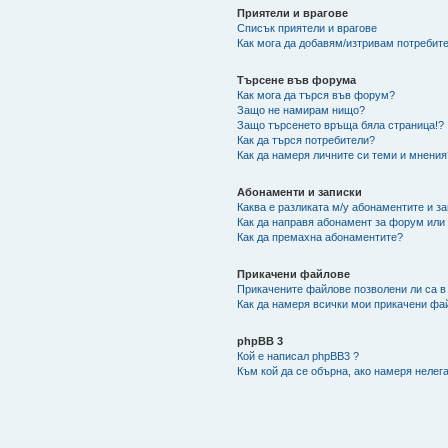
Приятели и врагове
Списък приятели и врагове
Как мога да добавям/изтривам потребите
Търсене във форума
Как мога да търся във форум?
Защо не намирам нищо?
Защо търсенето връща бяла страница!?
Как да търся потребители?
Как да намеря личните си теми и мнения
Абонаменти и записки
Каква е разликата м/у абонаментите и з
Как да направя абонамент за форум или
Как да премахна абонаментите?
Прикачени файлове
Прикачените файлове позволени ли са в
Как да намеря всички мои прикачени фа
phpBB 3
Кой е написал phpBB3 ?
Към кой да се обърна, ако намеря нелег