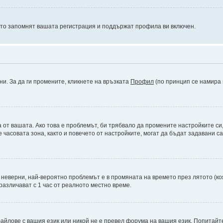
оито запомнят вашата регистрация и поддържат профила ви включен.
ни. За да ги промените, кликнете на връзката
Профил
(по принцип се намира 
а от вашата. Ако това е проблемът, би трябвало да промените настройките си
асовата зона, както и повечето от настройките, могат да бъдат задавани сам
а неверни, най-вероятно проблемът е в промяната на времето през лятото (ко
различават с 1 час от реалното местно време.
айлове с вашия език или никой не е превел форума на вашия език. Попитайт