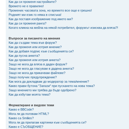
Как да си променя настройките?
Времето не е правилно!
Промених часовата зона, но времето все още е грешно!
Родният ми език го няма в списъка!
Как да поставя изображение под името ми?
Как да си променя ранга?
Когато кликна на мейла на някой потребител, форумът изисква да вляза?!
Въпроси за писането на мнения
Как да създам тема във форум?
Как да променя или изтрия мнение?
Как да добавя подпис към съобщенията си?
Как да пусна анкета?
Как да променя или изтрия анкета?
Защо не мога да вляза в даден форум?
Защо не мога да гласувам в дадена анкета?
Защо не мога да прикачвам файлове?
Защо получих предупреждение?
Как мога да докладвам до модератор за тема/мнение?
Какво прави бутона "Запази" при пускането на нова тема?
Защо мнението ми трябва да бъде одобрено?
Как да избутам моята тема?
Форматиране и видове теми
Какво е BBCode?
Мога ли да ползвам HTML?
Какво са Smilies?
Мога ли да прилагам картинки към съобщенията си?
Какво е СЪОБЩЕНИЕ?