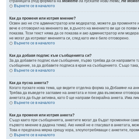
страницата (под формата на
Можете
да пускате нови теми,
Не Може
Върнете се в началото
Как да променя или изтрия мнение?
Освен ако не сте администратор или модератор, можете да променяте 
вече е отговорил на мнението ви, в дъното на мнението ви ще се появи к
показва. Този текст няма да се показва и ако администратор или моде
не могат да изтриват мненията си, след като им е било отговорено.
Върнете се в началото
Как да добавя подпис към съобщенията си?
За да добавите подпис към съобщение, първо трябва да си направите т
съобщение, за да добавите подписа в края на съобщението. Също така
Върнете се в началото
Как да пусна анкета?
Когато пускате нова тема, ще видите отделна форма за
Добавяне на ан
Трябва да въведете заглавие на анкетата и поне два възможни отговора
анкетата да бъде активна, като 0 ще направи безкрайна анкета. Има ли
Върнете се в началото
Как да променя или изтрия анкета?
Също както при съобщенията, анкетите могат да бъдат променяни само 
първото мнение в дадена тема). Ако никой не е гласувал в анкетата, м
Това е предпазна мярка срещу хора, злоупотребяващи с анкетите, пром
Върнете се в началото