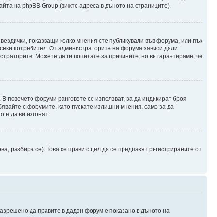
айта на phpBB Group (вижте адреса в дъното на страниците).
звездички, показващи колко мнения сте публикували във форума, или пък
а всеки потребител. От администраторите на форума зависи дали
истраторите. Можете да ги попитате за причините, но ви гарантираме, че
. В повечето форуми ранговете се използват, за да индикират броя
бявайте с форумите, като пускате излишни мнения, само за да
 е да ви изгонят.
, разбира се). Това се прави с цел да се предпазят регистрираните от
 разрешено да правите в даден форум е показано в дъното на