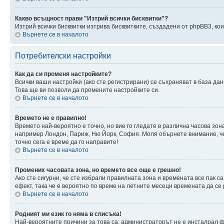
Какво всъщност прави "Изтрий всички бисквитки"?
Изтрий всички бисквитки изтрива бисквитките, създадени от phpBB3, к
Върнете се в началото
Потребителски настройки
Как да си променя настройките?
Всички ваши настройки (ако сте регистрирани) се съхраняват в база дан
Това ще ви позволи да промените настройките си.
Върнете се в началото
Времето не е правилно!
Времето най-вероятно е точно, но вие го гледате в различна часова зон
например Лондон, Париж, Ню Йорк, София. Моля обърнете внимание, че ч
точно сега е време да го направите!
Върнете се в началото
Промених часовата зона, но времето все още е грешно!
Ако сте сигурни, че сте избрали правилната зона и времената все пак с
ефект, така че е вероятно по време на летните месеци времената да се 
Върнете се в началото
Родният ми език го няма в списъка!
Най-вероятните причини за това са: администраторът не е инсталрал ф