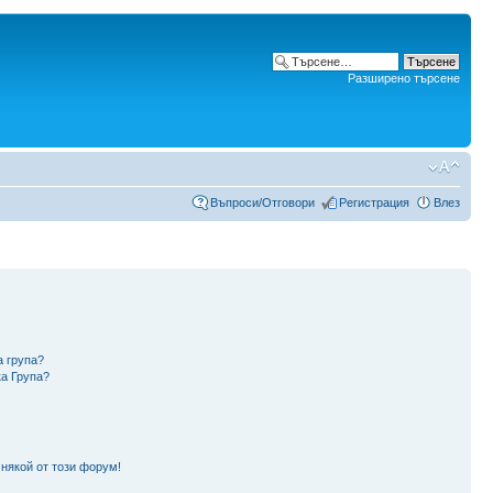
Разширено търсене
Въпроси/Отговори
Регистрация
Влез
а група?
ка Група?
 някой от този форум!