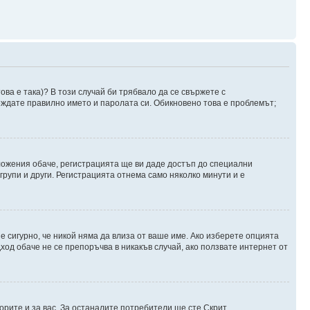
ова е така)? В този случай би трябвало да се свържете с
веждате правилно името и паролата си. Обикновено това е проблемът;
оложения обаче, регистрацията ще ви даде достъп до специални
групи и други. Регистрацията отнема само няколко минути и е
 е сигурно, че никой няма да влиза от ваше име. Ако изберете опцията
ход обаче не се препоръчва в никакъв случай, ако ползвате интернет от
орите и за вас. За останалите потребители ще сте Скрит.