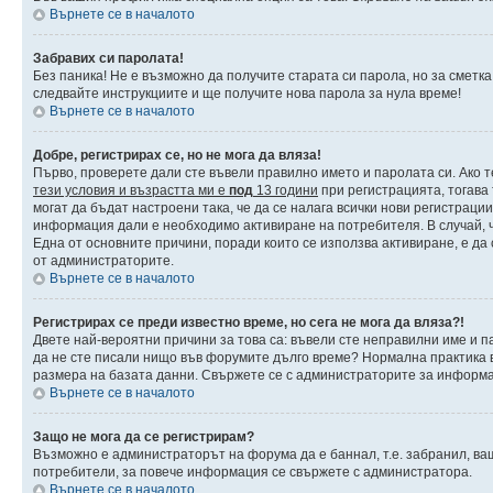
Върнете се в началото
Забравих си паролата!
Без паника! Не е възможно да получите старата си парола, но за сметка
следвайте инструкциите и ще получите нова парола за нула време!
Върнете се в началото
Добре, регистрирах се, но не мога да вляза!
Първо, проверете дали сте въвели правилно името и паролата си. Ако т
тези условия и възрастта ми е
под
13 години
при регистрацията, тогава 
могат да бъдат настроени така, че да се налага всички нови регистраци
информация дали е необходимо активиране на потребителя. В случай, че
Една от основните причини, поради които се използва активиране, е да
от администраторите.
Върнете се в началото
Регистрирах се преди известно време, но сега не мога да вляза?!
Двете най-вероятни причини за това са: въвели сте неправилни име и па
да не сте писали нищо във форумите дълго време? Нормална практика 
размера на базата данни. Свържете се с администраторите за информац
Върнете се в началото
Защо не мога да се регистрирам?
Възможно е администраторът на форума да е баннал, т.е. забранил, ваш
потребители, за повече информация се свържете с администратора.
Върнете се в началото