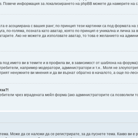
ъв. Повече информация за локализирането на phpBB можете да намерите на с
ата е асоциирана с вашия ранг; по принцип тези картинки са под формата на 
уга, по-голяма, позната като аватар, която по принцип е уникална и лична з
атарите. Ако не можете да използвате аватар, то това е желанието на админ
а под името ви в темите и в профила ви, в зависимост от шаблона на форума)
отребители, например модератори, администратори и т.н.. Моля не злоупотре
рият ненужните ви мнения и да ви върнат обратно в началото, а още по-лесно
яза?!
бители чрез вградената мейл форма (ако администраторите са позволили това
ема. Може да се наложи да се регистрирате, за да пуснете тема. Какво ви е