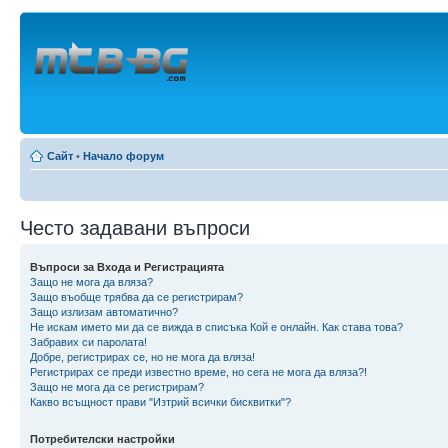
Сайт
•
Начало форум
Често задавани въпроси
Въпроси за Входа и Регистрацията
Защо не мога да вляза?
Защо въобще трябва да се регистрирам?
Защо излизам автоматично?
Не искам името ми да се вижда в списъка Кой е онлайн. Как става това?
Забравих си паролата!
Добре, регистрирах се, но не мога да вляза!
Регистрирах се преди известно време, но сега не мога да вляза?!
Защо не мога да се регистрирам?
Какво всъщност прави "Изтрий всички бисквитки"?
Потребителски настройки