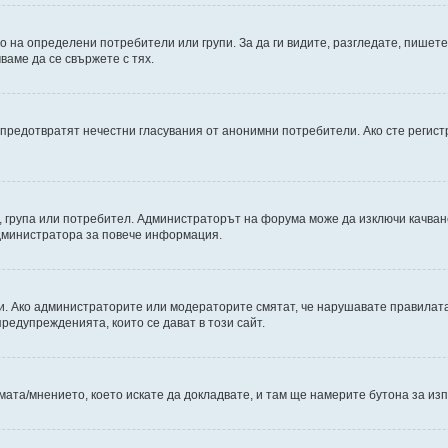
на определени потребители или групи. За да ги видите, разгледате, пишете 
аме да се свържете с тях.
е предотвратят нечестни гласувания от анонимни потребители. Ако сте регист
 група или потребител. Администраторът на форума може да изключи качван
администратора за повече информация.
и. Ако администраторите или модераторите смятат, че нарушавате правилата,
едупрежденията, които се дават в този сайт.
мата/мнението, което искате да докладвате, и там ще намерите бутона за из