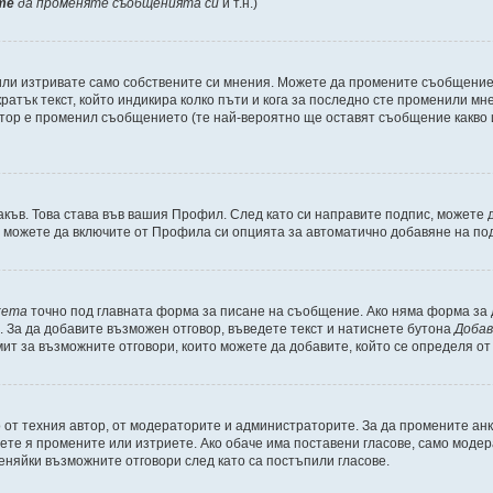
те
да променяте съобщенията си
и т.н.)
или изтривате само собствените си мнения. Можете да промените съобщение
ратък текст, който индикира колко пъти и кога за последно сте променили мне
ратор е променил съобщението (те най-вероятно ще оставят съобщение какво
акъв. Това става във вашия Профил. След като си направите подпис, можете
, можете да включите от Профила си опцията за автоматично добавяне на по
кета
точно под главната форма за писане на съобщение. Ако няма форма за д
. За да добавите възможен отговор, въведете текст и натиснете бутона
Добав
мит за възможните отговори, които можете да добавите, който се определя о
от техния автор, от модераторите и администраторите. За да промените анк
ожете я промените или изтриете. Ако обаче има поставени гласове, само мод
еняйки възможните отговори след като са постъпили гласове.