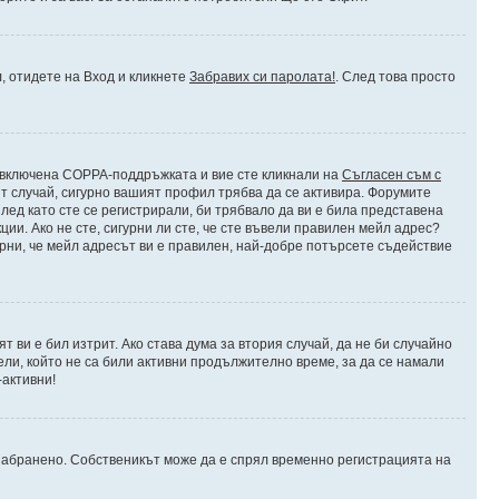
л, отидете на Вход и кликнете
Забравих си паролата!
. След това просто
 е включена COPPA-поддръжката и вие сте кликнали на
Съгласен съм с
ят случай, сигурно вашият профил трябва да се активира. Форумите
лед като сте се регистрирали, би трябвало да ви е била представена
и. Ако не сте, сигурни ли сте, че сте въвели правилен мейл адрес?
урни, че мейл адресът ви е правилен, най-добре потърсете съдействие
 ви е бил изтрит. Ако става дума за втория случай, да не би случайно
и, който не са били активни продължително време, за да се намали
-активни!
о/забранено. Собственикът може да е спрял временно регистрацията на