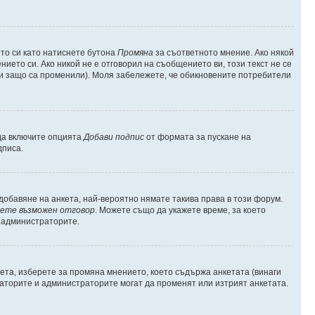
то си като натиснете бутона
Промяна
за съответното мнение. Ако някой
нието си. Ако никой не е отговорил на съобщението ви, този текст не се
 и защо са променили). Моля забележете, че обикновените потребители
 да включите опцията
Добави подпис
от формата за пускане на
дписа.
обавяне на анкета, най-вероятно нямате такива права в този форум.
ете възможен отговор
. Можете също да укажете време, за което
т администраторите.
ета, изберете за промяна мнението, което съдържа анкетата (винаги
ераторите и администраторите могат да променят или изтрият анкетата.