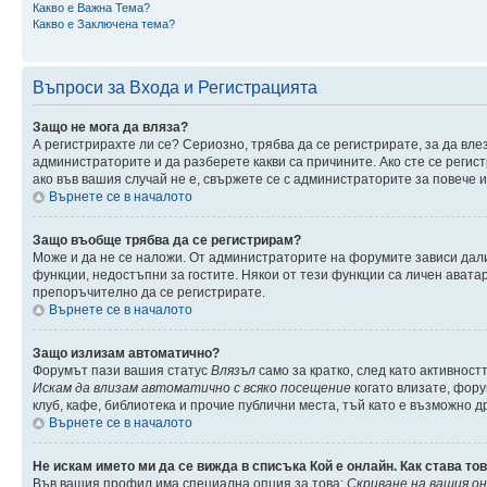
Какво е Важна Тема?
Какво е Заключена тема?
Въпроси за Входа и Регистрацията
Защо не мога да вляза?
А регистрирахте ли се? Сериозно, трябва да се регистрирате, за да вле
администраторите и да разберете какви са причините. Ако сте се регис
ако във вашия случай не е, свържете се с администраторите за повече
Върнете се в началото
Защо въобще трябва да се регистрирам?
Може и да не се наложи. От администраторите на форумите зависи дали
функции, недостъпни за гостите. Някои от тези функции са личен авата
препоръчително да се регистрирате.
Върнете се в началото
Защо излизам автоматично?
Форумът пази вашия статус
Влязъл
само за кратко, след като активност
Искам да влизам автоматично с всяко посещение
когато влизате, фору
клуб, кафе, библиотека и прочие публични места, тъй като е възможно 
Върнете се в началото
Не искам името ми да се вижда в списъка Кой е онлайн. Как става то
Във вашия профил има специална опция за това:
Скриване на вашия о