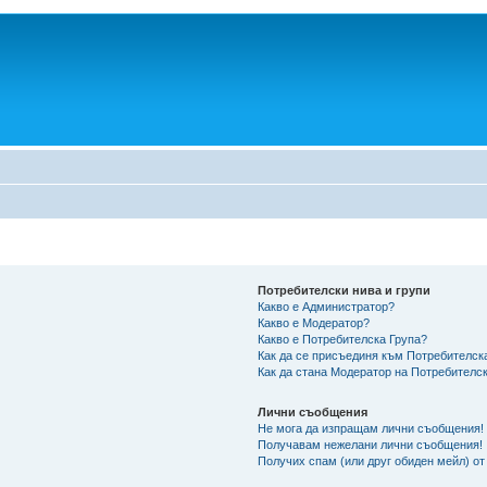
Потребителски нива и групи
Какво е Администратор?
Какво е Модератор?
Какво е Потребителска Група?
Как да се присъединя към Потребителск
Как да стана Модератор на Потребителс
Лични съобщения
Не мога да изпращам лични съобщения!
Получавам нежелани лични съобщения!
Получих спам (или друг обиден мейл) от