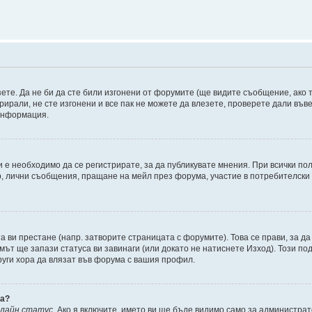
зете. Да не би да сте били изгонени от форумите (ще видите съобщение, ако т
трирали, не сте изгонени и все пак не можете да влезете, проверете дали въ
 информация.
 е необходимо да се регистрирате, за да публикувате мнения. При всички п
р, лични съобщения, пращане на мейл през форума, участие в потребителски 
та ви престане (напр. затворите страницата с форумите). Това се прави, за да
мът ще запази статуса ви завинаги (или докато не натиснете Изход). Този под
други хора да влязат във форума с вашия профил.
ва?
нлайн статус
. Ако я включите, името ви ще бъде видимо само за администрат