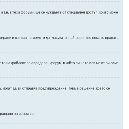
и т.н. в тези форуми, ще се нуждаете от специален достъп, който може
рирани и все пак не можете да гласувате, най-вероятно нямате правата
ето на файлове за определен форум, в който пишете или може би само
 могат да ви отправят предупреждение. Това е решение, което се
пращане на известие.