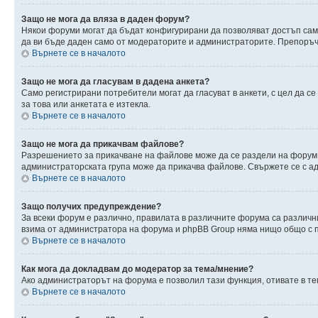
Защо не мога да вляза в даден форум?
Някои форуми могат да бъдат конфигурирани да позволяват достъп само 
да ви бъде даден само от модераторите и администраторите. Препоръчв
Върнете се в началото
Защо не мога да гласувам в дадена анкета?
Само регистрирани потребители могат да гласуват в анкети, с цел да с
за това или анкетата е изтекла.
Върнете се в началото
Защо не мога да прикачвам файлове?
Разрешението за прикачване на файлове може да се раздели на форум,
администраторската група може да прикачва файлове. Свържете се с 
Върнете се в началото
Защо получих предупреждение?
За всеки форум е различно, правилата в различните форума са различн
взима от администратора на форума и phpBB Group няма нищо общо с пр
Върнете се в началото
Как мога да докладвам до модератор за тема/мнение?
Ако администраторът на форума е позволил тази функция, отивате в те
Върнете се в началото