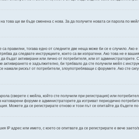
 на това ще ви бъде сменена с нова. За да получите новата си парола по мей
е са правилни, тогава едно от следните две неща може би се е случило. Ако
трябва да следвате инструкциите, които са ви изпратени. Ако това не е ваши
и да бъдат активирани или лично от потребителя, или от администраторите. С
 активирането е задължително, би трябвало да сте получили мейл с инструкци
 се намали рискът от потребители, злоупотребяващи с форумите. Ако сте сиг
рола (сверете с мейла, който сте получили при регистрация) или потребителят
в натоварени форуми е администраторите да изтриват периодично потребител
ия. Можете да се регистрирате отново и този път се опитайте да бъдете по
ия IP адрес или името, с което се опитвате да се регистрирате е вече зает