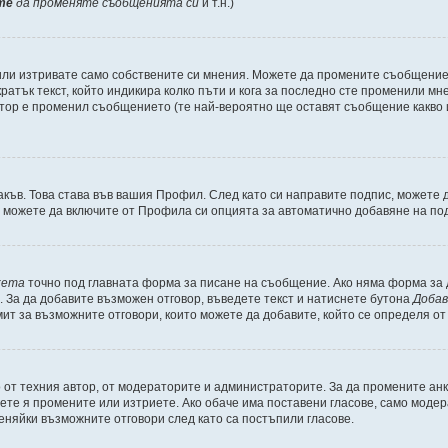
те
да променяте съобщенията си
и т.н.)
или изтривате само собствените си мнения. Можете да промените съобщение
ратък текст, който индикира колко пъти и кога за последно сте променили мне
ратор е променил съобщението (те най-вероятно ще оставят съобщение какво
акъв. Това става във вашия Профил. След като си направите подпис, можете
, можете да включите от Профила си опцията за автоматично добавяне на по
кета
точно под главната форма за писане на съобщение. Ако няма форма за д
. За да добавите възможен отговор, въведете текст и натиснете бутона
Добав
мит за възможните отговори, които можете да добавите, който се определя о
от техния автор, от модераторите и администраторите. За да промените анк
ожете я промените или изтриете. Ако обаче има поставени гласове, само мод
еняйки възможните отговори след като са постъпили гласове.