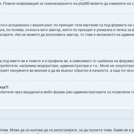
ъв. Повече информация за локализирането на phpBB можете да намерите на с
ата е асоциирана с вашия ранг; по принцип тези картинки са под формата на 
уга, по-голяма, позната като аватар, която по принцип е уникална и лична з
атарите. Ако не можете да използвате аватар, то това е желанието на админ
а под името ви в темите и в профила ви, в зависимост от шаблона на форума)
отребители, например модератори, администратори и т.н.. Моля не злоупотре
рият ненужните ви мнения и да ви върнат обратно в началото, а още по-лесно
яза?!
бители чрез вградената мейл форма (ако администраторите са позволили това
ема. Може да се наложи да се регистрирате, за да пуснете тема. Какво ви е