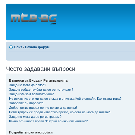
Сайт
•
Начало форум
Често задавани въпроси
Въпроси за Входа и Регистрацията
Защо не мога да вляза?
Защо въобще трябва да се регистрирам?
Защо излизам автоматично?
Не искам името ми да се вижда в списъка Кой е онлайн. Как става това?
Забравих си паролата!
Добре, регистрирах се, но не мога да вляза!
Регистрирах се преди известно време, но сега не мога да вляза?!
Защо не мога да се регистрирам?
Какво всъщност прави "Изтрий всички бисквитки"?
Потребителски настройки