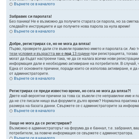
Върнете се в началото
Забравих си паролата!
Без паника! Не е възможно да получите старата си парола, но за сметка
следвайте инструкциите и ще получите нова парола за нула време!
Върнете се в началото
Добре, регистрирах се, но не мога да вляза!
Първо, проверете дали сте въвели правилно името и паролата си. Ако т
тези условия и възрастта ми е
под
13 години
при регистрацията, тогава 
могат да бъдат настроени така, че да се налага всички нови регистраци
информация дали е необходимо активиране на потребителя. В случай, че
Една от основните причини, поради които се използва активиране, е да
от администраторите.
Върнете се в началото
Регистрирах се преди известно време, но сега не мога да вляза?!
Двете най-вероятни причини за това са: въвели сте неправилни име и па
да не сте писали нищо във форумите дълго време? Нормална практика 
размера на базата данни. Свържете се с администраторите за информац
Върнете се в началото
Защо не мога да се регистрирам?
Възможно е администраторът на форума да е баннал, т.е. забранил, ваш
потребители, за повече информация се свържете с администратора.
Върнете се в началото