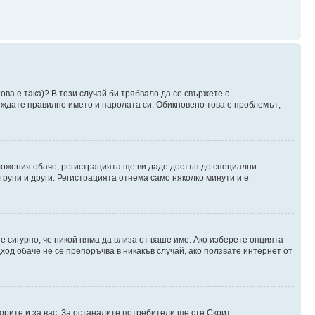
ова е така)? В този случай би трябвало да се свържете с
веждате правилно името и паролата си. Обикновено това е проблемът;
оложения обаче, регистрацията ще ви даде достъп до специални
групи и други. Регистрацията отнема само няколко минути и е
 е сигурно, че никой няма да влиза от ваше име. Ако изберете опцията
ход обаче не се препоръчва в никакъв случай, ако ползвате интернет от
орите и за вас. За останалите потребители ще сте Скрит.