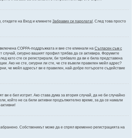
л, отидете на Вход и кликнете
Забравих си паролата!
. След това просто
 е включена COPPA-поддръжката и вие сте кликнали на
Съгласен съм с
ят случай, сигурно вашият профил трябва да се активира. Форумите
лед като сте се регистрирали, би трябвало да ви е била представена
и. Ако не сте, сигурни ли сте, че сте въвели правилен мейл адрес?
урни, че мейл адресът ви е правилен, най-добре потърсете съдействие
 ви е бил изтрит. Ако става дума за втория случай, да не би случайно
и, който не са били активни продължително време, за да се намали
-активни!
о/забранено. Собственикът може да е спрял временно регистрацията на