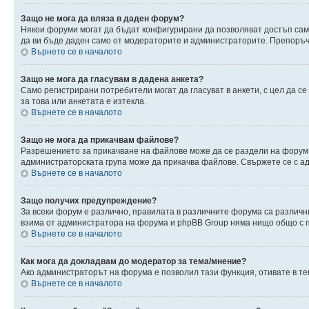
Защо не мога да вляза в даден форум?
Някои форуми могат да бъдат конфигурирани да позволяват достъп само 
да ви бъде даден само от модераторите и администраторите. Препоръчв
Върнете се в началото
Защо не мога да гласувам в дадена анкета?
Само регистрирани потребители могат да гласуват в анкети, с цел да с
за това или анкетата е изтекла.
Върнете се в началото
Защо не мога да прикачвам файлове?
Разрешението за прикачване на файлове може да се раздели на форум,
администраторската група може да прикачва файлове. Свържете се с 
Върнете се в началото
Защо получих предупреждение?
За всеки форум е различно, правилата в различните форума са различн
взима от администратора на форума и phpBB Group няма нищо общо с пр
Върнете се в началото
Как мога да докладвам до модератор за тема/мнение?
Ако администраторът на форума е позволил тази функция, отивате в те
Върнете се в началото