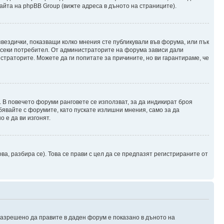
айта на phpBB Group (вижте адреса в дъното на страниците).
звездички, показващи колко мнения сте публикували във форума, или пък
а всеки потребител. От администраторите на форума зависи дали
истраторите. Можете да ги попитате за причините, но ви гарантираме, че
. В повечето форуми ранговете се използват, за да индикират броя
бявайте с форумите, като пускате излишни мнения, само за да
 е да ви изгонят.
, разбира се). Това се прави с цел да се предпазят регистрираните от
 разрешено да правите в даден форум е показано в дъното на