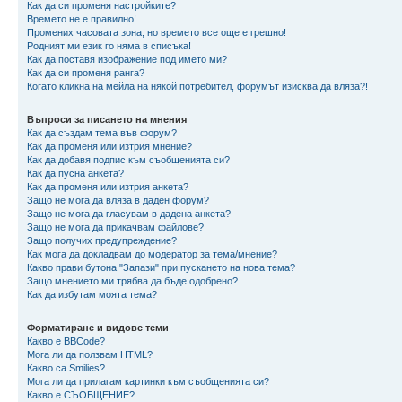
Как да си променя настройките?
Времето не е правилно!
Промених часовата зона, но времето все още е грешно!
Родният ми език го няма в списъка!
Как да поставя изображение под името ми?
Как да си променя ранга?
Когато кликна на мейла на някой потребител, форумът изисква да вляза?!
Въпроси за писането на мнения
Как да създам тема във форум?
Как да променя или изтрия мнение?
Как да добавя подпис към съобщенията си?
Как да пусна анкета?
Как да променя или изтрия анкета?
Защо не мога да вляза в даден форум?
Защо не мога да гласувам в дадена анкета?
Защо не мога да прикачвам файлове?
Защо получих предупреждение?
Как мога да докладвам до модератор за тема/мнение?
Какво прави бутона "Запази" при пускането на нова тема?
Защо мнението ми трябва да бъде одобрено?
Как да избутам моята тема?
Форматиране и видове теми
Какво е BBCode?
Мога ли да ползвам HTML?
Какво са Smilies?
Мога ли да прилагам картинки към съобщенията си?
Какво е СЪОБЩЕНИЕ?