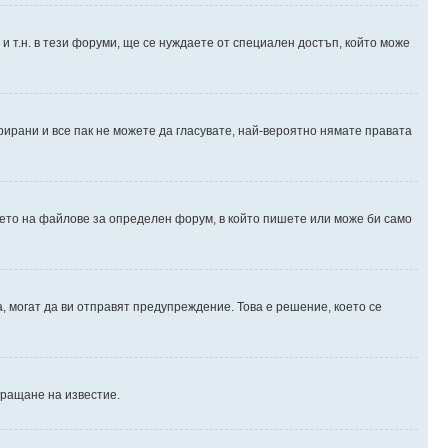
и т.н. в тези форуми, ще се нуждаете от специален достъп, който може
рирани и все пак не можете да гласувате, най-вероятно нямате правата
ето на файлове за определен форум, в който пишете или може би само
 могат да ви отправят предупреждение. Това е решение, което се
пращане на известие.