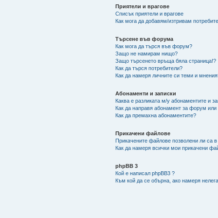
Приятели и врагове
Списък приятели и врагове
Как мога да добавям/изтривам потребите
Търсене във форума
Как мога да търся във форум?
Защо не намирам нищо?
Защо търсенето връща бяла страница!?
Как да търся потребители?
Как да намеря личните си теми и мнения
Абонаменти и записки
Каква е разликата м/у абонаментите и з
Как да направя абонамент за форум или
Как да премахна абонаментите?
Прикачени файлове
Прикачените файлове позволени ли са в
Как да намеря всички мои прикачени фа
phpBB 3
Кой е написал phpBB3 ?
Към кой да се обърна, ако намеря нелег