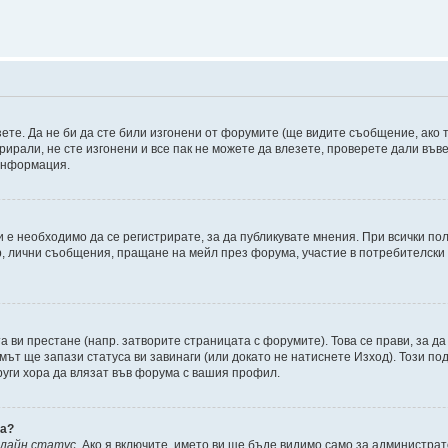
зете. Да не би да сте били изгонени от форумите (ще видите съобщение, ако т
трирали, не сте изгонени и все пак не можете да влезете, проверете дали въ
 информация.
 е необходимо да се регистрирате, за да публикувате мнения. При всички п
р, лични съобщения, пращане на мейл през форума, участие в потребителски 
та ви престане (напр. затворите страницата с форумите). Това се прави, за да
мът ще запази статуса ви завинаги (или докато не натиснете Изход). Този под
други хора да влязат във форума с вашия профил.
ва?
нлайн статус
. Ако я включите, името ви ще бъде видимо само за администрат