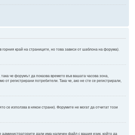
в горния край на страниците, но това зависи от шаблона на форума).
, така че форумът да показва времето във вашата часова зона,
о от регистрирани потребители. Така че, ако не сте се регистрирали,
ято се използва в някои страни). Форумите не могат да отчитат този
е администраторите дали има наличен файл с вашия език, който да