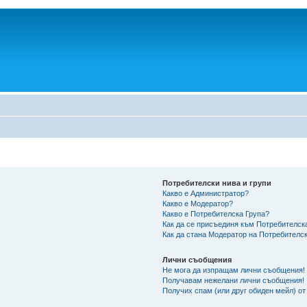
Потребителски нива и групи
Какво е Администратор?
Какво е Модератор?
Какво е Потребителска Група?
Как да се присъединя към Потребителск
Как да стана Модератор на Потребителс
Лични съобщения
Не мога да изпращам лични съобщения!
Получавам нежелани лични съобщения!
Получих спам (или друг обиден мейл) от