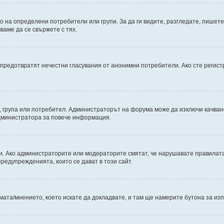
на определени потребители или групи. За да ги видите, разгледате, пишете 
аме да се свържете с тях.
е предотвратят нечестни гласувания от анонимни потребители. Ако сте регист
 група или потребител. Администраторът на форума може да изключи качван
администратора за повече информация.
и. Ако администраторите или модераторите смятат, че нарушавате правилата,
едупрежденията, които се дават в този сайт.
мата/мнението, което искате да докладвате, и там ще намерите бутона за из