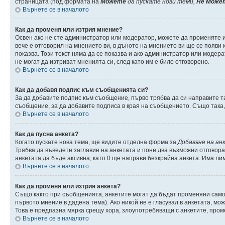
страницата (под формата на
Можете
да пускате нови теми,
Не Може
Върнете се в началото
Как да променя или изтрия мнение?
Освен ако не сте администратор или модератор, можете да променяте 
вече е отговорил на мнението ви, в дъното на мнението ви ще се появи к
показва. Този текст няма да се показва и ако администратор или моде
не могат да изтриват мненията си, след като им е било отговорено.
Върнете се в началото
Как да добавя подпис към съобщенията си?
За да добавите подпис към съобщение, първо трябва да си направите т
съобщение, за да добавите подписа в края на съобщението. Също така
Върнете се в началото
Как да пусна анкета?
Когато пускате нова тема, ще видите отделна форма за
Добавяне на ан
Трябва да въведете заглавие на анкетата и поне два възможни отговора
анкетата да бъде активна, като 0 ще направи безкрайна анкета. Има ли
Върнете се в началото
Как да променя или изтрия анкета?
Също както при съобщенията, анкетите могат да бъдат променяни само 
първото мнение в дадена тема). Ако никой не е гласувал в анкетата, м
Това е предпазна мярка срещу хора, злоупотребяващи с анкетите, пром
Върнете се в началото