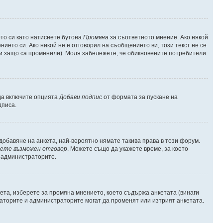
то си като натиснете бутона
Промяна
за съответното мнение. Ако някой
нието си. Ако никой не е отговорил на съобщението ви, този текст не се
 и защо са променили). Моля забележете, че обикновените потребители
 да включите опцията
Добави подпис
от формата за пускане на
дписа.
обавяне на анкета, най-вероятно нямате такива права в този форум.
ете възможен отговор
. Можете също да укажете време, за което
т администраторите.
ета, изберете за промяна мнението, което съдържа анкетата (винаги
ераторите и администраторите могат да променят или изтрият анкетата.