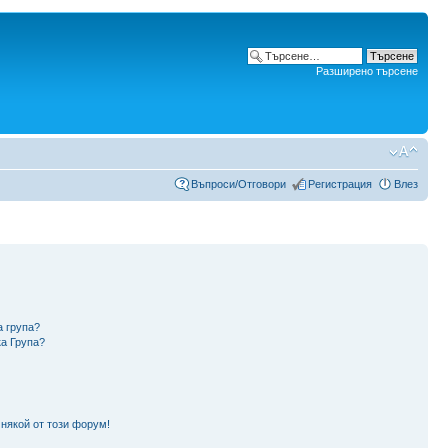
Разширено търсене
Въпроси/Отговори
Регистрация
Влез
а група?
ка Група?
 някой от този форум!