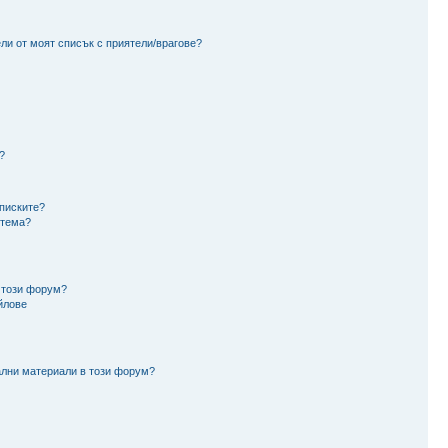
ли от моят списък с приятели/врагове?
?
аписките?
 тема?
 този форум?
йлове
ални материали в този форум?