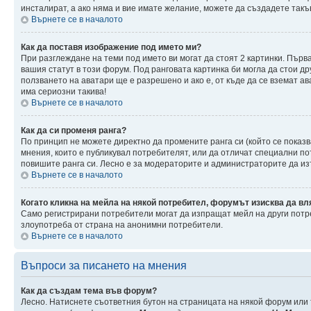
инсталират, а ако няма и вие имате желание, можете да създадете так
Върнете се в началото
Как да поставя изображение под името ми?
При разглеждане на теми под името ви могат да стоят 2 картинки. Първ
вашия статут в този форум. Под ранговата картинка би могла да стои др
ползването на аватари ще е разрешено и ако е, от къде да се вземат ав
има сериозни такива!
Върнете се в началото
Как да си променя ранга?
По принцип не можете директно да промените ранга си (който се показв
мнения, които е публикувал потребителят, или да отличат специални п
повишите ранга си. Лесно е за модераторите и администраторите да изт
Върнете се в началото
Когато кликна на мейла на някой потребител, форумът изисква да вл
Само регистрирани потребители могат да изпращат мейл на други потре
злоупотреба от страна на анонимни потребители.
Върнете се в началото
Въпроси за писането на мнения
Как да създам тема във форум?
Лесно. Натиснете съответния бутон на страницата на някой форум или т