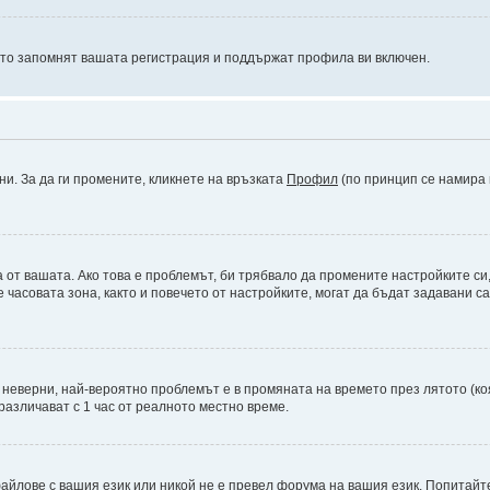
оито запомнят вашата регистрация и поддържат профила ви включен.
ни. За да ги промените, кликнете на връзката
Профил
(по принцип се намира 
а от вашата. Ако това е проблемът, би трябвало да промените настройките си
асовата зона, както и повечето от настройките, могат да бъдат задавани сам
а неверни, най-вероятно проблемът е в промяната на времето през лятото (ко
различават с 1 час от реалното местно време.
айлове с вашия език или никой не е превел форума на вашия език. Попитайт