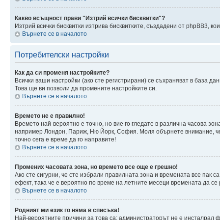
Какво всъщност прави "Изтрий всички бисквитки"?
Изтрий всички бисквитки изтрива бисквитките, създадени от phpBB3, к
Върнете се в началото
Потребителски настройки
Как да си променя настройките?
Всички ваши настройки (ако сте регистрирани) се съхраняват в база дан
Това ще ви позволи да промените настройките си.
Върнете се в началото
Времето не е правилно!
Времето най-вероятно е точно, но вие го гледате в различна часова зон
например Лондон, Париж, Ню Йорк, София. Моля обърнете внимание, че ч
точно сега е време да го направите!
Върнете се в началото
Промених часовата зона, но времето все още е грешно!
Ако сте сигурни, че сте избрали правилната зона и времената все пак с
ефект, така че е вероятно по време на летните месеци времената да се 
Върнете се в началото
Родният ми език го няма в списъка!
Най-вероятните причини за това са: администраторът не е инсталрал ф