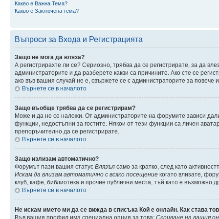
Какво е Важна Тема?
Какво е Заключена тема?
Въпроси за Входа и Регистрацията
Защо не мога да вляза?
А регистрирахте ли се? Сериозно, трябва да се регистрирате, за да вле
администраторите и да разберете какви са причините. Ако сте се регис
ако във вашия случай не е, свържете се с администраторите за повече
Върнете се в началото
Защо въобще трябва да се регистрирам?
Може и да не се наложи. От администраторите на форумите зависи дали
функции, недостъпни за гостите. Някои от тези функции са личен авата
препоръчително да се регистрирате.
Върнете се в началото
Защо излизам автоматично?
Форумът пази вашия статус
Влязъл
само за кратко, след като активност
Искам да влизам автоматично с всяко посещение
когато влизате, фору
клуб, кафе, библиотека и прочие публични места, тъй като е възможно 
Върнете се в началото
Не искам името ми да се вижда в списъка Кой е онлайн. Как става то
Във вашия профил има специална опция за това:
Скриване на вашия о