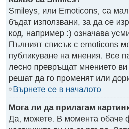
Smileys, или Emoticons, са ма
бъдат използвани, за да се из
код, например :) означава усми
Пълният списък с emoticons м
публикуване на мнения. Все па
лесно превръщат мнението ви 
решат да го променят или дори
Върнете се в началото
Мога ли да прилагам картин
Да, можете. В момента обаче 