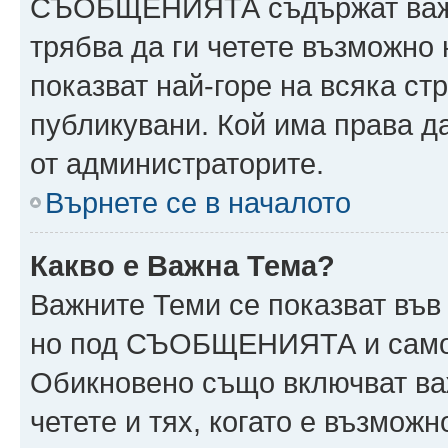
СЪОБЩЕНИЯТА съдържат важн
трябва да ги четете възможн
показват най-горе на всяка ст
публикувани. Кой има права
от администраторите.
Върнете се в началото
Какво е Важна Тема?
Важните Теми се показват във
но под СЪОБЩЕНИЯТА и само 
Обикновено също включват ва
четете и тях, когато е възмо