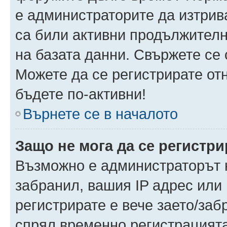
е администраторите да изтрив
са били активни продължителн
на базата данни. Свържете се
Можете да се регистрирате отн
бъдете по-активни!
Върнете се в началото
Защо не мога да се регистр
Възможно е администраторът н
забранил, вашия IP адрес или 
регистрирате е вече заето/за
спрял временно регистрацията