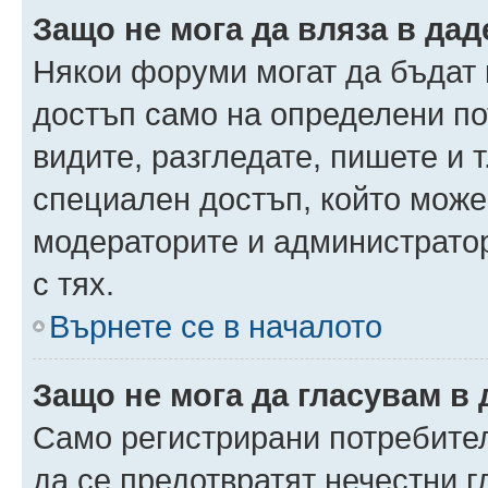
Защо не мога да вляза в да
Някои форуми могат да бъдат
достъп само на определени пот
видите, разгледате, пишете и т
специален достъп, който може
модераторите и администрато
с тях.
Върнете се в началото
Защо не мога да гласувам в 
Само регистрирани потребители
да се предотвратят нечестни 