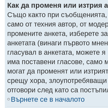
Как да променя или изтрия 
Също както при съобщенията, 
само от техния автор, от моде
промените анкета, изберете з
анкетата (винаги първото мнен
гласувал в анкетата, можете я
има поставени гласове, само 
могат да променят или изтрият
срещу хора, злоупотребяващи 
отговори след като са постъпи
Върнете се в началото