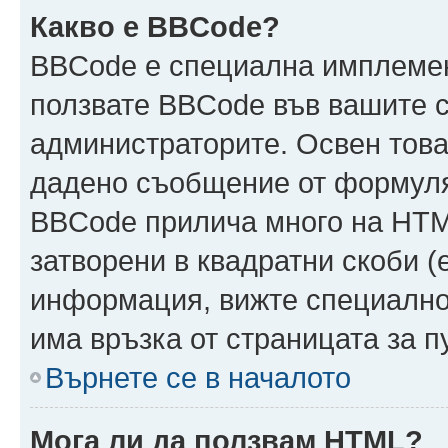
Какво е BBCode?
BBCode е специална имплеме
ползвате BBCode във вашите с
администраторите. Освен това
дадено съобщение от формуля
BBCode прилича много на HTML
затворени в квадратни скоби (ет
информация, вижте специално
има връзка от страницата за 
Върнете се в началото
Мога ли да ползвам HTML?