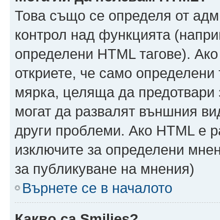
Това също се определя от адм
контрол над функцията (напри
определени HTML тагове). Ако
откриете, че само определени 
мярка, целяща да предотвари з
могат да развалят външния ви
други проблеми. Ако HTML е р
изключите за определени мнен
за публикуване на мнения)
Върнете се в началото
Какво са Smilies?