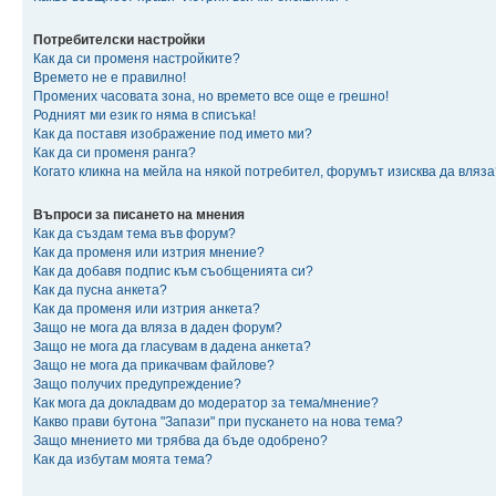
Потребителски настройки
Как да си променя настройките?
Времето не е правилно!
Промених часовата зона, но времето все още е грешно!
Родният ми език го няма в списъка!
Как да поставя изображение под името ми?
Как да си променя ранга?
Когато кликна на мейла на някой потребител, форумът изисква да вляза
Въпроси за писането на мнения
Как да създам тема във форум?
Как да променя или изтрия мнение?
Как да добавя подпис към съобщенията си?
Как да пусна анкета?
Как да променя или изтрия анкета?
Защо не мога да вляза в даден форум?
Защо не мога да гласувам в дадена анкета?
Защо не мога да прикачвам файлове?
Защо получих предупреждение?
Как мога да докладвам до модератор за тема/мнение?
Какво прави бутона "Запази" при пускането на нова тема?
Защо мнението ми трябва да бъде одобрено?
Как да избутам моята тема?