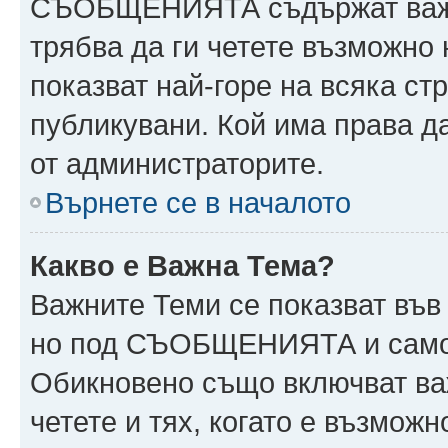
СЪОБЩЕНИЯТА съдържат важн
трябва да ги четете възможн
показват най-горе на всяка ст
публикувани. Кой има права
от администраторите.
Върнете се в началото
Какво е Важна Тема?
Важните Теми се показват във
но под СЪОБЩЕНИЯТА и само 
Обикновено също включват ва
четете и тях, когато е възмо