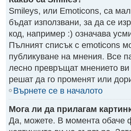
Smileys, или Emoticons, са ма
бъдат използвани, за да се из
код, например :) означава усми
Пълният списък с emoticons м
публикуване на мнения. Все па
лесно превръщат мнението ви 
решат да го променят или дори
Върнете се в началото
Мога ли да прилагам картин
Да, можете. В момента обаче 