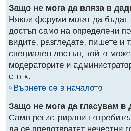
Защо не мога да вляза в да
Някои форуми могат да бъдат
достъп само на определени пот
видите, разгледате, пишете и т
специален достъп, който може
модераторите и администрато
с тях.
Върнете се в началото
Защо не мога да гласувам в 
Само регистрирани потребители
да се предотвратят нечестни 