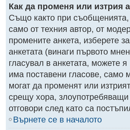
Как да променя или изтрия 
Също както при съобщенията, 
само от техния автор, от моде
промените анкета, изберете з
анкетата (винаги първото мнен
гласувал в анкетата, можете я
има поставени гласове, само 
могат да променят или изтрият
срещу хора, злоупотребяващи 
отговори след като са постъпи
Върнете се в началото