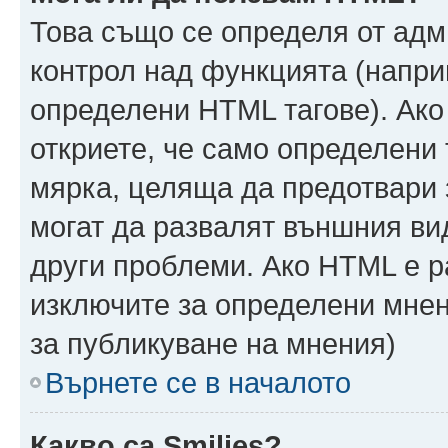
Това също се определя от адм
контрол над функцията (напри
определени HTML тагове). Ако
откриете, че само определени 
мярка, целяща да предотвари з
могат да развалят външния ви
други проблеми. Ако HTML е р
изключите за определени мнен
за публикуване на мнения)
Върнете се в началото
Какво са Smilies?