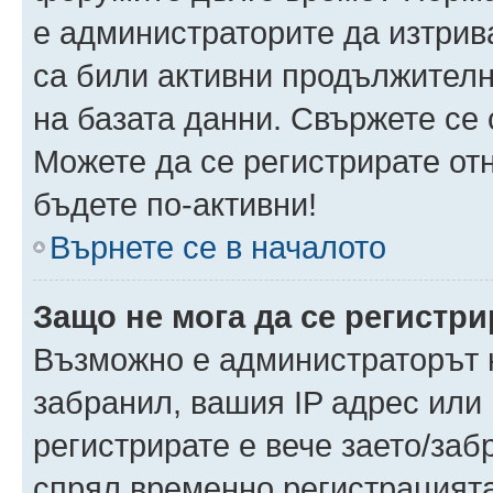
е администраторите да изтрив
са били активни продължителн
на базата данни. Свържете се
Можете да се регистрирате отн
бъдете по-активни!
Върнете се в началото
Защо не мога да се регистр
Възможно е администраторът н
забранил, вашия IP адрес или 
регистрирате е вече заето/за
спрял временно регистрацията