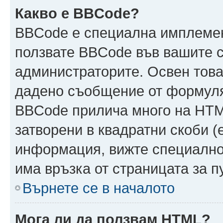
Какво е BBCode?
BBCode е специална имплеме
ползвате BBCode във вашите с
администраторите. Освен това
дадено съобщение от формуля
BBCode прилича много на HTML
затворени в квадратни скоби (ет
информация, вижте специално
има връзка от страницата за 
Върнете се в началото
Мога ли да ползвам HTML?