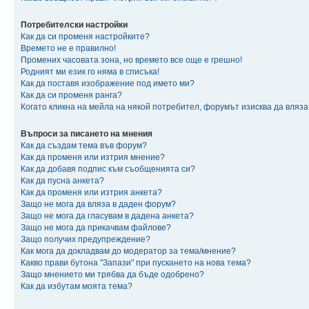
Потребителски настройки
Как да си променя настройките?
Времето не е правилно!
Промених часовата зона, но времето все още е грешно!
Родният ми език го няма в списъка!
Как да поставя изображение под името ми?
Как да си променя ранга?
Когато кликна на мейла на някой потребител, форумът изисква да вляза
Въпроси за писането на мнения
Как да създам тема във форум?
Как да променя или изтрия мнение?
Как да добавя подпис към съобщенията си?
Как да пусна анкета?
Как да променя или изтрия анкета?
Защо не мога да вляза в даден форум?
Защо не мога да гласувам в дадена анкета?
Защо не мога да прикачвам файлове?
Защо получих предупреждение?
Как мога да докладвам до модератор за тема/мнение?
Какво прави бутона "Запази" при пускането на нова тема?
Защо мнението ми трябва да бъде одобрено?
Как да избутам моята тема?