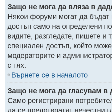
Защо не мога да вляза в да
Някои форуми могат да бъдат
достъп само на определени пот
видите, разгледате, пишете и т
специален достъп, който може
модераторите и администрато
с тях.
Върнете се в началото
Защо не мога да гласувам в 
Само регистрирани потребители
да се предотвратят нечестни 