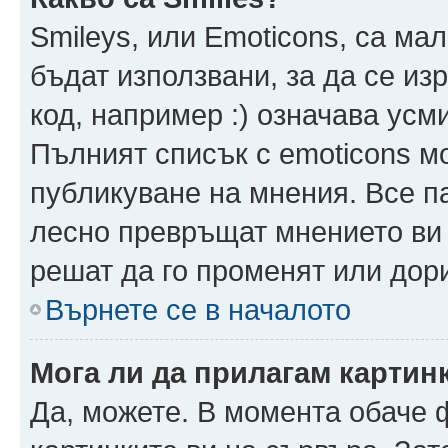
Smileys, или Emoticons, са ма
бъдат използвани, за да се из
код, например :) означава усми
Пълният списък с emoticons м
публикуване на мнения. Все па
лесно превръщат мнението ви 
решат да го променят или дори
Върнете се в началото
Мога ли да прилагам картин
Да, можете. В момента обаче 