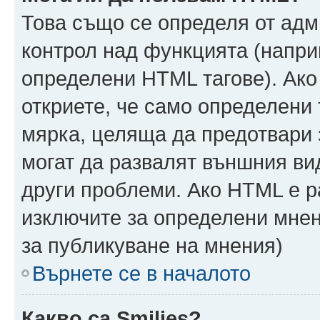
Това също се определя от адм
контрол над функцията (напри
определени HTML тагове). Ако
откриете, че само определени 
мярка, целяща да предотвари з
могат да развалят външния ви
други проблеми. Ако HTML е р
изключите за определени мнен
за публикуване на мнения)
Върнете се в началото
Какво са Smilies?