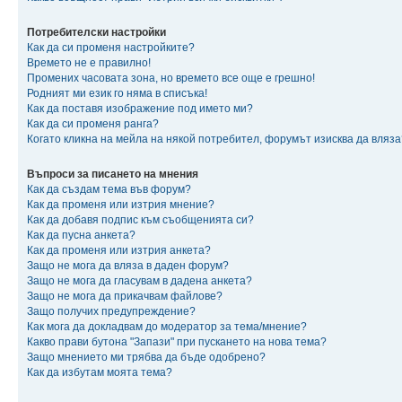
Потребителски настройки
Как да си променя настройките?
Времето не е правилно!
Промених часовата зона, но времето все още е грешно!
Родният ми език го няма в списъка!
Как да поставя изображение под името ми?
Как да си променя ранга?
Когато кликна на мейла на някой потребител, форумът изисква да вляза
Въпроси за писането на мнения
Как да създам тема във форум?
Как да променя или изтрия мнение?
Как да добавя подпис към съобщенията си?
Как да пусна анкета?
Как да променя или изтрия анкета?
Защо не мога да вляза в даден форум?
Защо не мога да гласувам в дадена анкета?
Защо не мога да прикачвам файлове?
Защо получих предупреждение?
Как мога да докладвам до модератор за тема/мнение?
Какво прави бутона "Запази" при пускането на нова тема?
Защо мнението ми трябва да бъде одобрено?
Как да избутам моята тема?