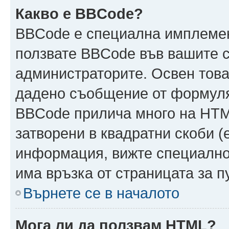
Какво е BBCode?
BBCode е специална имплеме
ползвате BBCode във вашите с
администраторите. Освен това
дадено съобщение от формуля
BBCode прилича много на HTML
затворени в квадратни скоби (ет
информация, вижте специално
има връзка от страницата за 
Върнете се в началото
Мога ли да ползвам HTML?