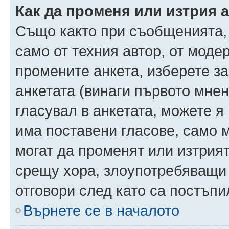
Как да променя или изтрия 
Също както при съобщенията, 
само от техния автор, от моде
промените анкета, изберете з
анкетата (винаги първото мнен
гласувал в анкетата, можете я
има поставени гласове, само 
могат да променят или изтрият
срещу хора, злоупотребяващи 
отговори след като са постъпи
Върнете се в началото