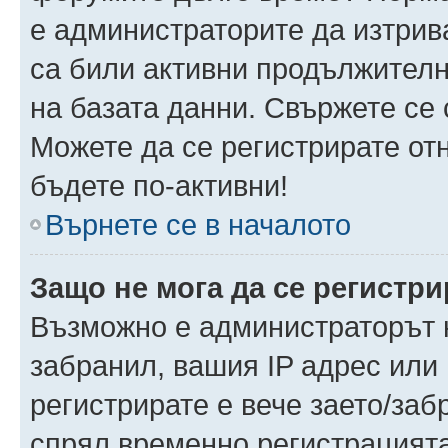
е администраторите да изтрив
са били активни продължителн
на базата данни. Свържете се
Можете да се регистрирате отн
бъдете по-активни!
Върнете се в началото
Защо не мога да се регистр
Възможно е администраторът н
забранил, вашия IP адрес или 
регистрирате е вече заето/за
спрял временно регистрацията