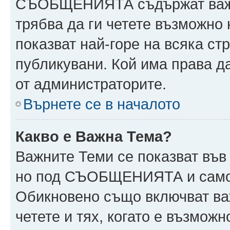
СЪОБЩЕНИЯТА съдържат важн
трябва да ги четете възможн
показват най-горе на всяка ст
публикувани. Кой има права
от администраторите.
Върнете се в началото
Какво е Важна Тема?
Важните Теми се показват във
но под СЪОБЩЕНИЯТА и само 
Обикновено също включват ва
четете и тях, когато е възмо