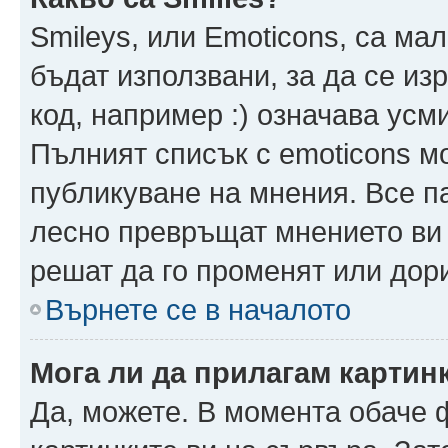
Smileys, или Emoticons, са ма
бъдат използвани, за да се из
код, например :) означава усми
Пълният списък с emoticons м
публикуване на мнения. Все па
лесно превръщат мнението ви 
решат да го променят или дори
Върнете се в началото
Мога ли да прилагам картин
Да, можете. В момента обаче 