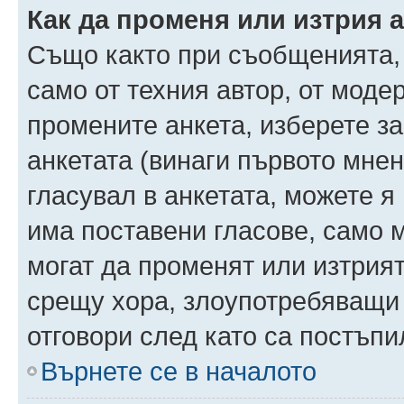
Как да променя или изтрия 
Също както при съобщенията, 
само от техния автор, от моде
промените анкета, изберете з
анкетата (винаги първото мнен
гласувал в анкетата, можете я
има поставени гласове, само 
могат да променят или изтрият
срещу хора, злоупотребяващи 
отговори след като са постъпи
Върнете се в началото