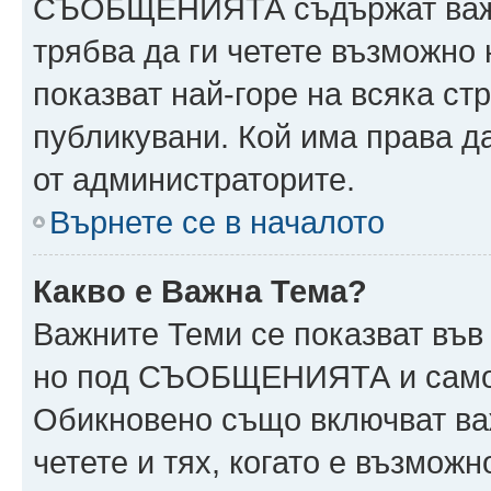
СЪОБЩЕНИЯТА съдържат важн
трябва да ги четете възможн
показват най-горе на всяка ст
публикувани. Кой има права
от администраторите.
Върнете се в началото
Какво е Важна Тема?
Важните Теми се показват във
но под СЪОБЩЕНИЯТА и само 
Обикновено също включват ва
четете и тях, когато е възмо