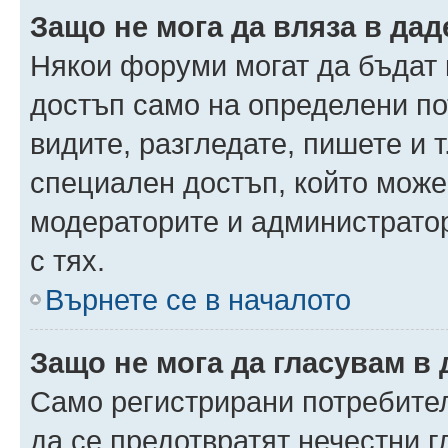
Защо не мога да вляза в да
Някои форуми могат да бъдат
достъп само на определени пот
видите, разгледате, пишете и т
специален достъп, който може
модераторите и администрато
с тях.
Върнете се в началото
Защо не мога да гласувам в 
Само регистрирани потребители
да се предотвратят нечестни 