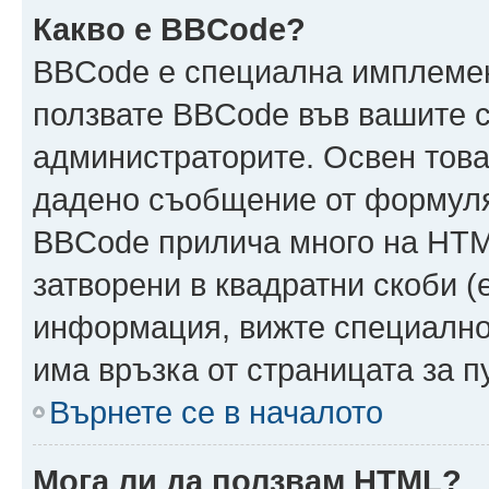
Какво е BBCode?
BBCode е специална имплеме
ползвате BBCode във вашите с
администраторите. Освен това
дадено съобщение от формуля
BBCode прилича много на HTML
затворени в квадратни скоби (ет
информация, вижте специално
има връзка от страницата за 
Върнете се в началото
Мога ли да ползвам HTML?