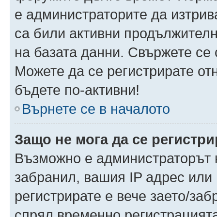
е администраторите да изтрив
са били активни продължителн
на базата данни. Свържете се
Можете да се регистрирате отн
бъдете по-активни!
Върнете се в началото
Защо не мога да се регистр
Възможно е администраторът н
забранил, вашия IP адрес или 
регистрирате е вече заето/за
спрял временно регистрацията