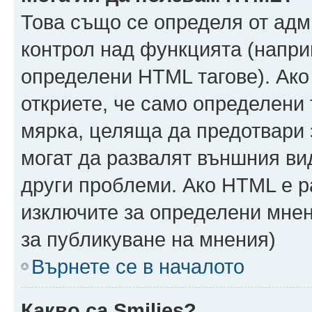
Това също се определя от адм
контрол над функцията (напри
определени HTML тагове). Ако
откриете, че само определени 
мярка, целяща да предотвари з
могат да развалят външния ви
други проблеми. Ако HTML е р
изключите за определени мнен
за публикуване на мнения)
Върнете се в началото
Какво са Smilies?