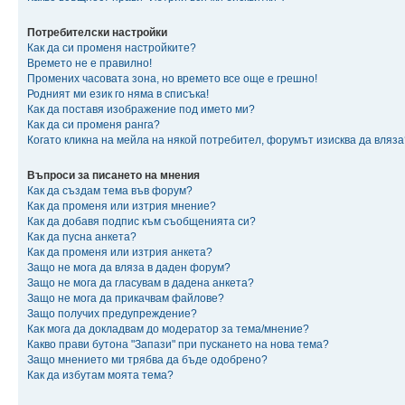
Потребителски настройки
Как да си променя настройките?
Времето не е правилно!
Промених часовата зона, но времето все още е грешно!
Родният ми език го няма в списъка!
Как да поставя изображение под името ми?
Как да си променя ранга?
Когато кликна на мейла на някой потребител, форумът изисква да вляза
Въпроси за писането на мнения
Как да създам тема във форум?
Как да променя или изтрия мнение?
Как да добавя подпис към съобщенията си?
Как да пусна анкета?
Как да променя или изтрия анкета?
Защо не мога да вляза в даден форум?
Защо не мога да гласувам в дадена анкета?
Защо не мога да прикачвам файлове?
Защо получих предупреждение?
Как мога да докладвам до модератор за тема/мнение?
Какво прави бутона "Запази" при пускането на нова тема?
Защо мнението ми трябва да бъде одобрено?
Как да избутам моята тема?