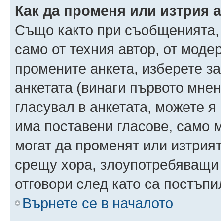
Как да променя или изтрия 
Също както при съобщенията, 
само от техния автор, от моде
промените анкета, изберете з
анкетата (винаги първото мнен
гласувал в анкетата, можете я
има поставени гласове, само 
могат да променят или изтрият
срещу хора, злоупотребяващи 
отговори след като са постъпи
Върнете се в началото