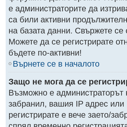
е администраторите да изтрив
са били активни продължителн
на базата данни. Свържете се
Можете да се регистрирате отн
бъдете по-активни!
Върнете се в началото
Защо не мога да се регистр
Възможно е администраторът н
забранил, вашия IP адрес или 
регистрирате е вече заето/за
спрял временно регистрацията