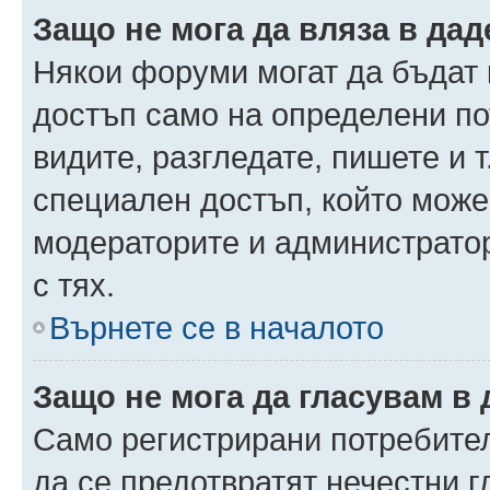
Защо не мога да вляза в да
Някои форуми могат да бъдат
достъп само на определени пот
видите, разгледате, пишете и т
специален достъп, който може
модераторите и администрато
с тях.
Върнете се в началото
Защо не мога да гласувам в 
Само регистрирани потребители
да се предотвратят нечестни 