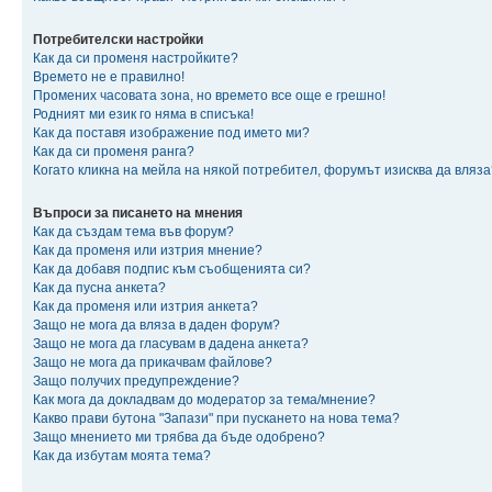
Потребителски настройки
Как да си променя настройките?
Времето не е правилно!
Промених часовата зона, но времето все още е грешно!
Родният ми език го няма в списъка!
Как да поставя изображение под името ми?
Как да си променя ранга?
Когато кликна на мейла на някой потребител, форумът изисква да вляза
Въпроси за писането на мнения
Как да създам тема във форум?
Как да променя или изтрия мнение?
Как да добавя подпис към съобщенията си?
Как да пусна анкета?
Как да променя или изтрия анкета?
Защо не мога да вляза в даден форум?
Защо не мога да гласувам в дадена анкета?
Защо не мога да прикачвам файлове?
Защо получих предупреждение?
Как мога да докладвам до модератор за тема/мнение?
Какво прави бутона "Запази" при пускането на нова тема?
Защо мнението ми трябва да бъде одобрено?
Как да избутам моята тема?