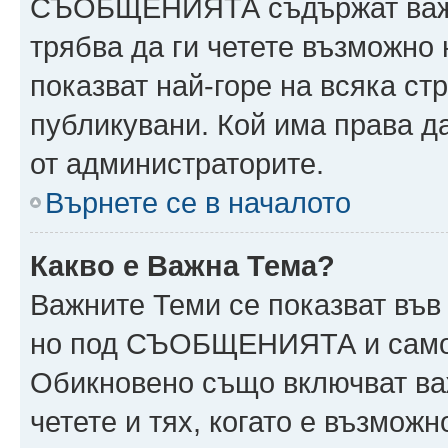
СЪОБЩЕНИЯТА съдържат важн
трябва да ги четете възможн
показват най-горе на всяка ст
публикувани. Кой има права
от администраторите.
Върнете се в началото
Какво е Важна Тема?
Важните Теми се показват във
но под СЪОБЩЕНИЯТА и само 
Обикновено също включват ва
четете и тях, когато е възмо