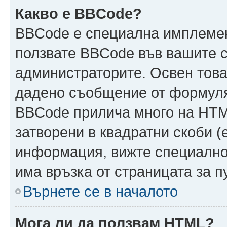
Какво е BBCode?
BBCode е специална имплеме
ползвате BBCode във вашите с
администраторите. Освен това
дадено съобщение от формуля
BBCode прилича много на HTML
затворени в квадратни скоби (ет
информация, вижте специално
има връзка от страницата за 
Върнете се в началото
Мога ли да ползвам HTML?