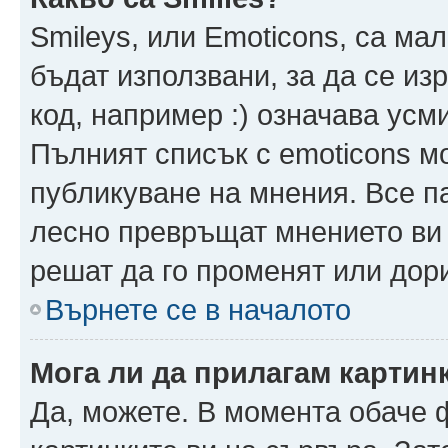
Smileys, или Emoticons, са ма
бъдат използвани, за да се из
код, например :) означава усми
Пълният списък с emoticons м
публикуване на мнения. Все па
лесно превръщат мнението ви 
решат да го променят или дори
Върнете се в началото
Мога ли да прилагам картин
Да, можете. В момента обаче 