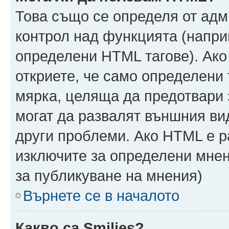
Това също се определя от адм
контрол над функцията (напри
определени HTML тагове). Ако
откриете, че само определени 
мярка, целяща да предотвари з
могат да развалят външния ви
други проблеми. Ако HTML е р
изключите за определени мнен
за публикуване на мнения)
Върнете се в началото
Какво са Smilies?