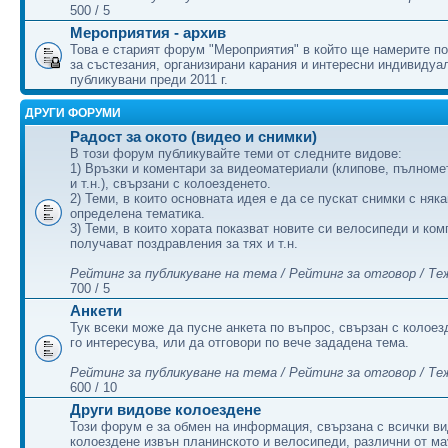
500 / 5
Мероприятия - архив
Това е старият форум "Мероприятия" в който ще намерите п
за състезания, организирани карания и интересни индивидуа
публикувани преди 2011 г.
ДРУГИ ФОРУМИ
Радост за окото (видео и снимки)
В този форум публикувайте теми от следните видове:
1) Връзки и коментари за видеоматериали (клипове, пълном
и т.н.), свързани с колоезденето.
2) Теми, в които основната идея е да се пускат снимки с няк
определена тематика.
3) Теми, в които хората показват новите си велосипеди и ком
получават поздравления за тях и т.н.
Рейтинг за публикуване на тема / Рейтинг за отговор / Те
700 / 5
Анкети
Тук всеки може да пусне анкета по въпрос, свързан с колоез
го интересува, или да отговори по вече зададена тема.
Рейтинг за публикуване на тема / Рейтинг за отговор / Те
600 / 10
Други видове колоездене
Този форум е за обмен на информация, свързана с всички в
колоездене извън планинското и велосипеди, различни от ма