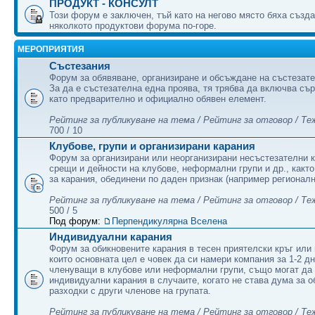
ПРОДУКТ - КОНСУЛТ
Този форум е заключен, тъй като на негово място бяха създ
няколкото продуктови форума по-горе.
МЕРОПРИЯТИЯ
Състезания
Форум за обявяване, организиране и обсъждане на състезате
За да е състезателна една проява, тя трябва да включва съ
като предварително и официално обявен елемент.
Рейтинг за публикуване на тема / Рейтинг за отговор / Те
700 / 10
Клубове, групи и организирани карания
Форум за организирани или неорганизирани несъстезателни к
срещи и дейности на клубове, неформални групи и др., какт
за карания, обединени по даден признак (например регионалн
Рейтинг за публикуване на тема / Рейтинг за отговор / Те
500 / 5
Под форум:
Перпендикулярна Вселена
Индивидуални карания
Форум за обикновените карания в тесен приятелски кръг или 
които основната цел е човек да си намери компания за 1-2 дн
членуващи в клубове или неформални групи, също могат да
индивидуални карания в случаите, когато не става дума за 
разходки с други членове на групата.
Рейтинг за публикуване на тема / Рейтинг за отговор / Те