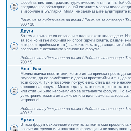
шосейни, пистови, градски, туристически, и т.н., и т.н. Той об
предвиден за обсъждане на най-евтините масови велосипеди
в изобилие в България! Моля, не занимавайте аудиторията и
Рейтинг за публикуване на тема / Рейтинг за отговор / Те
900 / 10
Други
За теми, които не са свързани с планинското колоездене. Из
за всичко извън любимия ни спорт (други хобита, развлечени
интереси, проблеми и т.н.), за които искате да споделите/поб
поспорите с останалите членове на форума.
Рейтинг за публикуване на тема / Рейтинг за отговор / Те
700 / 5
Бла - Бла
Молим всички посетители, когато им се прииска просто да си
глупости, да се помайтапят с дребни простотийки и т.н., да г
този форум. Тук е позволен по-груб език, стига да не е насо
членове на форума. Можете да пускате всичко, което като 
или стил би било неприемливо за останалите форуми. Но ак
усмотрение темата има смисъл или идея само за автора си, 
изтривана!
Рейтинг за публикуване на тема / Рейтинг за отговор / Те
400 / 2
Архив
В този форум съхраняваме темите, за които сме преценили,
повече интересна или полезна информация и не заслужават 