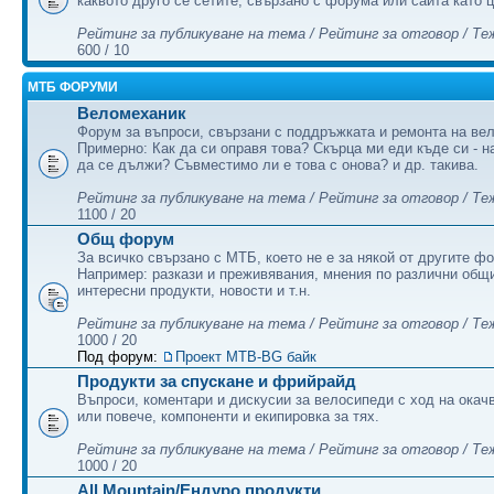
каквото друго се сетите, свързано с форума или сайта като 
Рейтинг за публикуване на тема / Рейтинг за отговор / Те
600 / 10
МТБ ФОРУМИ
Веломеханик
Форум за въпроси, свързани с поддръжката и ремонта на ве
Примерно: Как да си оправя това? Скърца ми еди къде си - н
да се дължи? Съвместимо ли е това с онова? и др. такива.
Рейтинг за публикуване на тема / Рейтинг за отговор / Те
1100 / 20
Общ форум
За всичко свързано с МТБ, което не е за някой от другите ф
Например: разкази и преживявания, мнения по различни общ
интeресни продукти, новости и т.н.
Рейтинг за публикуване на тема / Рейтинг за отговор / Те
1000 / 20
Под форум:
Проект MTB-BG байк
Продукти за спускане и фрийрайд
Въпроси, коментари и дискусии за велосипеди с ход на окач
или повече, компоненти и екипировка за тях.
Рейтинг за публикуване на тема / Рейтинг за отговор / Те
1000 / 20
All Mountain/Ендуро продукти