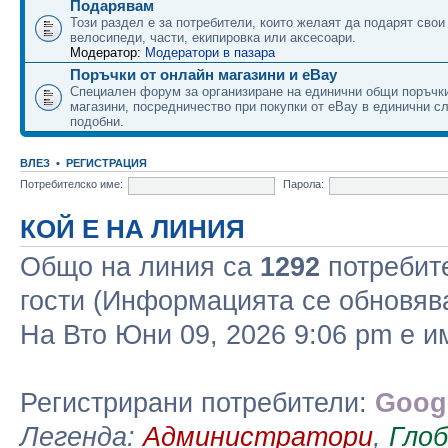
Подарявам
Този раздел е за потребители, които желаят да подарят свои
велосипеди, части, екипировка или аксесоари.
Модератор:
Модератори в пазара
Поръчки от онлайн магазини и eBay
Специален форум за организиране на единични общи поръчки
магазини, посредничество при покупки от eBay в единични сл
подобни.
ВЛЕЗ
•
РЕГИСТРАЦИЯ
Потребителско име:
Парола:
КОЙ Е НА ЛИНИЯ
Общо на линия са
1292
потребите
гости (Информацията се обновява
На Вто Юни 09, 2026 9:06 pm е 
Регистрирани потребители:
Googl
Легенда:
Администратори
,
Гло