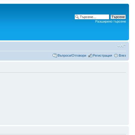
Разширено търсене
Въпроси/Отговори
Регистрация
Влез