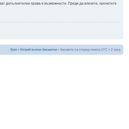
имат допълнителни права и възможности. Преди да влезете, прочетете
Екип
•
Изтрий всички бисквитки
• Часовете са според зоната UTC + 2 часа