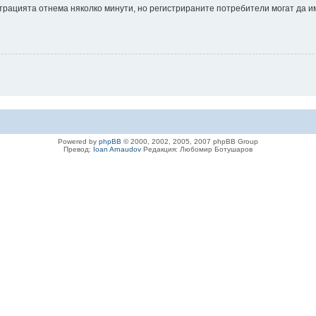
истрацията отнема няколко минути, но регистрираните потребители могат да 
Powered by
phpBB
© 2000, 2002, 2005, 2007 phpBB Group
Превод:
Ioan Arnaudov
Редакция: Любомир Ботушаров