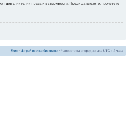
имат допълнителни права и възможности. Преди да влезете, прочетете
Екип
•
Изтрий всички бисквитки
• Часовете са според зоната UTC + 2 часа