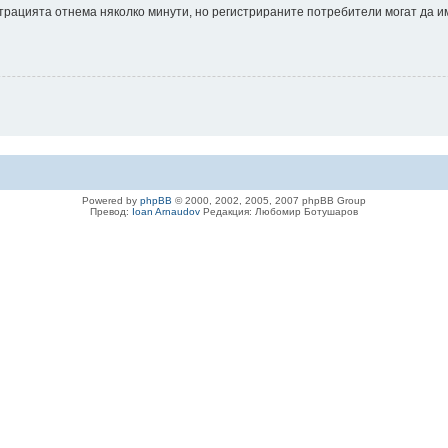
истрацията отнема няколко минути, но регистрираните потребители могат да 
Powered by
phpBB
© 2000, 2002, 2005, 2007 phpBB Group
Превод:
Ioan Arnaudov
Редакция: Любомир Ботушаров