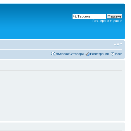
Разширено търсене
Въпроси/Отговори
Регистрация
Влез