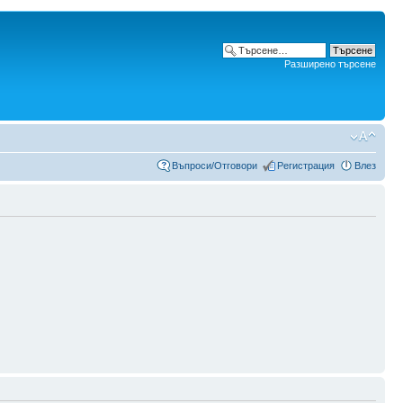
Разширено търсене
Въпроси/Отговори
Регистрация
Влез