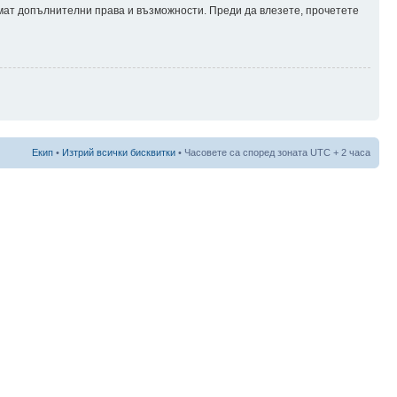
имат допълнителни права и възможности. Преди да влезете, прочетете
Екип
•
Изтрий всички бисквитки
• Часовете са според зоната UTC + 2 часа