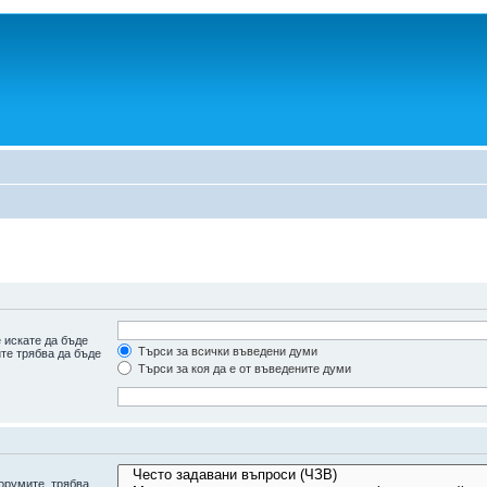
 искате да бъде
Търси за всички въведени думи
ите трябва да бъде
Търси за коя да е от въведените думи
орумите, трябва