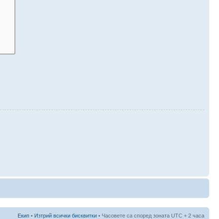
Екип
•
Изтрий всички бисквитки
• Часовете са според зоната UTC + 2 часа