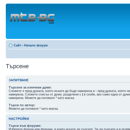
Сайт
•
Начало форум
Търсене
ЗАПИТВАНЕ
Търсене за ключови думи:
Сложете
+
пред думата, която искате да бъде намерена и
-
пред думата, която не
намерена. Сложете списък от думи, разделени с
|
в скоби, ако само една от дум
намерена. Можете да ползвате * като маска.
Търси по автор:
Можете да ползвате * като маска.
НАСТРОЙКИ
Търси във форуми:
Изберете форум или форуми, в които искате да търсите. За да търсите и в подф