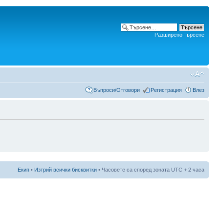
Разширено търсене
Въпроси/Отговори
Регистрация
Влез
Екип
•
Изтрий всички бисквитки
• Часовете са според зоната UTC + 2 часа