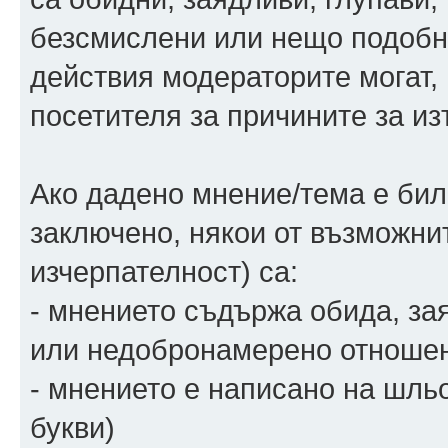
безсмислени или нещо подобно
действия модераторите могат,
посетителя за причините за из
Ако дадено мнение/тема е бил
заключено, някои от възможни
изчерпателност) са:
- мнението съдържа обида, зая
или недобронамерено отношен
- мнението е написано на шльо
букви)