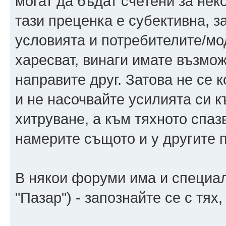
могат да бъдат счетени за нек
тази преценка е субективна, з
условията и потребителите/мо
харесват, винаги имате възмож
направите друг. Затова не се 
и не насочвайте усилията си 
хитруване, а към тяхното спа
намерите същото и у другите 
В някои форуми има и специал
"Пазар") - запознайте се с тях