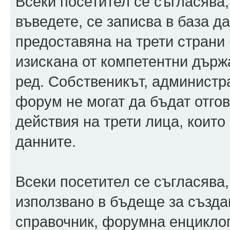
Всеки посетител се съгласява
въведете, се записва в база 
предоставяна на трети страни 
изискана от компетентни държ
ред. Собственикът, администр
форум не могат да бъдат отгов
действия на трети лица, които
данните.
Всеки посетител се съгласява,
използвано в бъдеще за създ
справочник, форумна енцикло