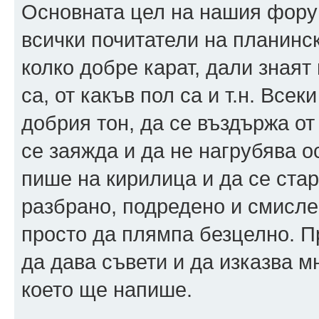
Основната цел на нашия форум
всички почитатели на планинск
колко добре карат, дали знаят
са, от какъв пол са и т.н. Все
добрия тон, да се въздържа от
се заяжда и да не нагрубява 
пише на кирилица и да се стар
разбрано, подредено и смислен
просто да плямпа безцелно. 
да дава съвети и да изказва мн
което ще напише.