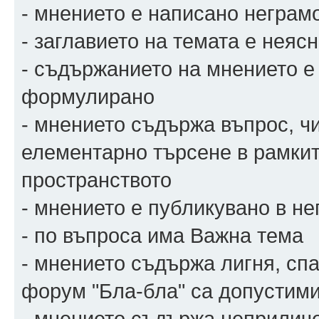
- мнението е написано неграмо
- заглавието на темата е нея
- съдържанието на мнението е
формулирано
- мнението съдържа въпрос, чи
елементарно търсене в рамкит
пространството
- мнението е публикувано в н
- по въпроса има Важна тема
- мнението съдържа лигня, спа
форум "Бла-бла" са допустими
- мнението съдържа неприличе