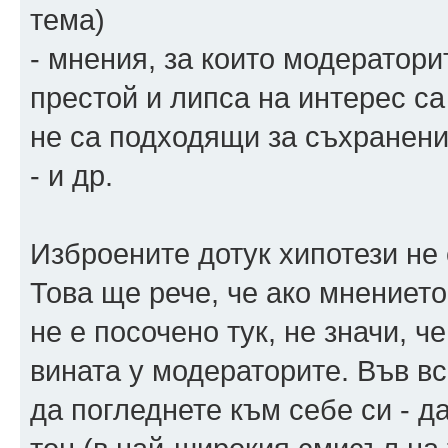
тема)
- мнения, за които модератори
престой и липса на интерес са
не са подходящи за съхранени
- и др.
Изброените дотук хипотези не
Това ще рече, че ако мнението
не е посочено тук, не значи, 
вината у модераторите. Във в
да погледнете към себе си - д