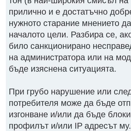
тон (в най-широкия смисъл на 
прилично и е достатъчно добр
нужното старание мнението да
началото цели. Разбира се, ак
било санкционирано несправед
на администратора или на моде
бъде изяснена ситуацията.
При грубо нарушение или след
потребителя може да бъде от
изгонване и/или да бъде блок
профилът и/или IP адресът му.