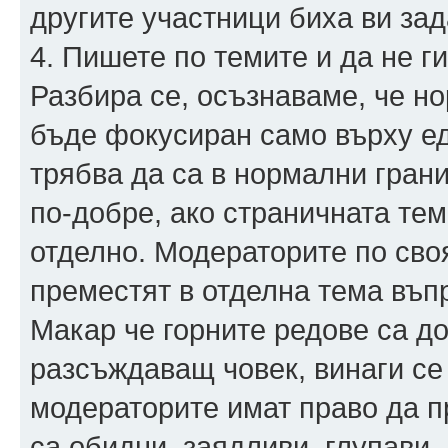
другите участници биха ви зад
4. Пишете по темите и да не г
Разбира се, осъзнаваме, че н
бъде фокусиран само върху ед
трябва да са в нормални грани
по-добре, ако страничната тема
отделно. Модераторите по сво
преместят в отделна тема въп
Макар че горните редове са д
разсъждаващ човек, винаги се
модераторите имат право да п
са обидни, заядливи, глупави,