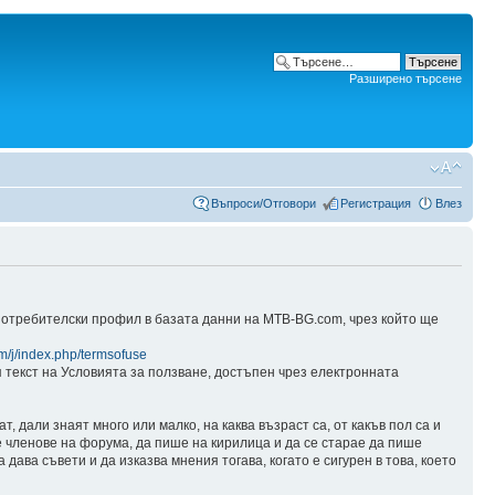
Разширено търсене
Въпроси/Отговори
Регистрация
Влез
потребителски профил в базата данни на MTB-BG.com, чрез който ще
m/j/index.php/termsofuse
я текст на Условията за ползване, достъпен чрез електронната
 дали знаят много или малко, на каква възраст са, от какъв пол са и
те членове на форума, да пише на кирилица и да се старае да пише
дава съвети и да изказва мнения тогава, когато е сигурен в това, което