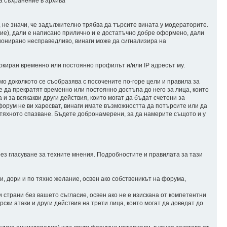
за съхранение в архива
, не значи, че задължително трябва да търсите вината у модераторите.
тие), дали е написано прилично и е достатъчно добре оформено, дали
ционирано несправедливо, винаги може да сигнализира на
окиран временно или постоянно профилът и/или IP адресът му.
мо доколкото се съобразява с посочените по-горе цели и правила за
е да прекратят временно или постоянно достъпа до него за лица, които
и за всякакви други действия, които могат да бъдат счетени за
 форум не ви харесват, винаги имате възможността да потърсите или да
м тяхното спазване. Бъдете добронамерени, за да намерите същото и у
ез гласуване за техните мнения. Подробностите и правилата за тази
и, дори и по тяхно желание, освен ако собственикът на форума,
 страни без вашето съгласие, освен ако не е изискана от компетентни
ки атаки и други действия на трети лица, които могат да доведат до