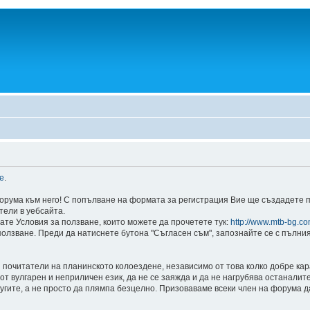
e
.
орума към него! С попълване на формата за регистрация Вие ще създадете 
тели в уебсайта.
ате Условия за ползване, които можете да прочетете тук:
http://www.mtb-bg.co
ползване. Преди да натиснете бутона "Съгласен съм", запознайте се с пълни
очитатели на планинското колоездене, независимо от това колко добре карат,
 от вулгарен и неприличен език, да не се заяжда и да не нагрубява останали
угите, а не просто да плямпа безцелно. Призоваваме всеки член на форума да 