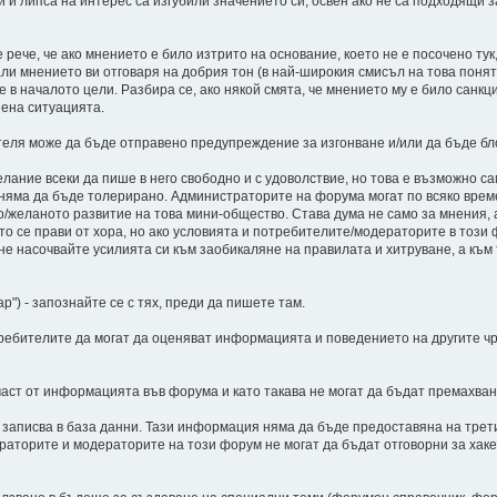
й и липса на интерес са изгубили значението си, освен ако не са подходящи 
рече, че ако мнението е било изтрито на основание, което не е посочено тук
али мнението ви отговаря на добрия тон (в най-широкия смисъл на това поня
 в началото цели. Разбира се, ако някой смята, че мнението му е било санк
нена ситуацията.
теля може да бъде отправено предупреждение за изгонване и/или да бъде бл
лание всеки да пише в него свободно и с удоволствие, но това е възможно са
 няма да бъде толерирано. Администраторите на форума могат по всяко врем
/желаното развитие на това мини-общество. Става дума не само за мнения, а 
то се прави от хора, но ако условията и потребителите/модераторите в този
 не насочвайте усилията си към заобикаляне на правилата и хитруване, а къ
р") - запознайте се с тях, преди да пишете там.
ребителите да могат да оценяват информацията и поведението на другите чр
 част от информацията във форума и като такава не могат да бъдат премахван
е записва в база данни. Тази информация няма да бъде предоставяна на трети
аторите и модераторите на този форум не могат да бъдат отговорни за хакерс