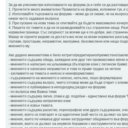
За да ви улесним при използването на форума (а и себе си да разтовар
1. Прочетете много внимателно Правилата на форума, изложени тук, и с
2. Използвайте търсачката на форума – може да се окаже, че на въпрос
някои често задавани въпроси.
3. При пускане на нова тема се опитвайте да бъдете максимално изчерпа
4. Пишете по темите и да не ги разводнявайте със странични неща. Раз
нормални граници. Със сигурност за всички ще е по-добре, ако страничн
Макар че горните редове са достатъчно ясни за всеки нормално разсъжд
глупави, просташки, неграмотни, малоумни, безсмислени или нещо подо
мнението му.
Ако дадено мнение/тема е било изтрито/редактирано/преместено/заключ
- мнението съдържа обида, заяждане или друг тип провокативно и/или
- мнението е написано на шльокавица (български език с латински букви)
- мнението е написано неграмотно и това го прави трудно за четене
- заглавието на темата е неясно и неинформативно
- съдържанието на мнението е неясно, непълно, лошо формулирано
- мнението съдържа въпрос, чиито отговор може да бъде открит с елем
- мнението е публикувано в неподходящ раздел на форума
- по въпроса има Важна тема
- мнението съдържа лигня, спам и др. подобни - единствено във форум 
- мнението съдържа неприличен език
- мнението е извън темата
- мнението съдържа расистко, порнографско или друго съдържание, оч
- мнения, които се повтарят и са идентични (най-често се дължат на гр
- мнения, които по някакъв друг начин затрудняват общуването във фору
- мнения, които се дължат на неумело боравене с инструментите на фор