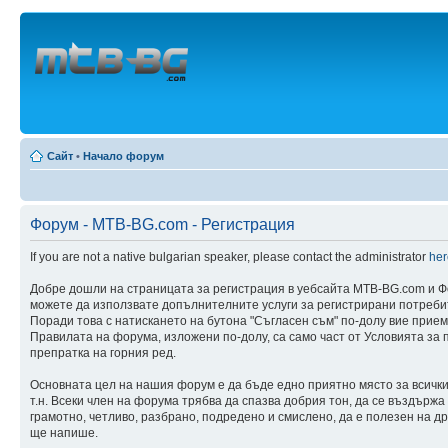
Сайт
•
Начало форум
Форум - MTB-BG.com - Регистрация
If you are not a native bulgarian speaker, please contact the administrator
her
Добре дошли на страницата за регистрация в уебсайта MTB-BG.com и Ф
можете да използвате допълнителните услуги за регистрирани потреби
Поради това с натискането на бутона "Съгласен съм" по-долу вие прием
Правилата на форума, изложени по-долу, са само част от Условията за 
препратка на горния ред.
Основната цел на нашия форум е да бъде едно приятно място за всички п
т.н. Всеки член на форума трябва да спазва добрия тон, да се въздържа
грамотно, четливо, разбрано, подредено и смислено, да е полезен на др
ще напише.