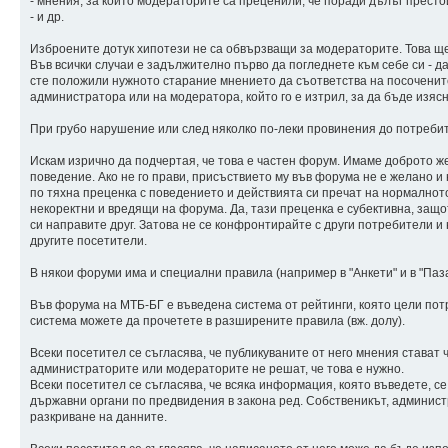
- мнения, за които модераторите са преценили, че поради дълъг престо
- и др.
Изброените дотук хипотези не са обвързващи за модераторите. Това ще 
Във всички случаи е задължително първо да погледнете към себе си - д
сте положили нужното старание мнението да съответства на посочените
администратора или на модератора, който го е изтрил, за да бъде изяс
При грубо нарушение или след няколко по-леки провинения до потреби
Искам изрично да подчертая, че това е частен форум. Имаме доброто же
поведение. Ако не го прави, присъствието му във форума не е желано и
по тяхна преценка с поведението и действията си пречат на нормалното
некоректни и вредящи на форума. Да, тази преценка е субективна, защо
си направите друг. Затова не се конфронтирайте с други потребители и
другите посетители.
В някои форуми има и специални правила (например в "Анкети" и в "Паза
Във форума на МТБ-БГ е въведена система от рейтинги, която цели пот
система можете да прочетете в разширените правила (вж. долу).
Всеки посетител се съгласява, че публикуваните от него мнения стават
администраторите или модераторите не решат, че това е нужно.
Всеки посетител се съгласява, че всяка информация, която въведете, с
държавни органи по предвидения в закона ред. Собственикът, администр
разкриване на данните.