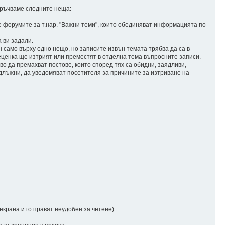
поръчваме следните неща:
те форумите за т.нар. "Важни теми", които обединяват информацията по
 ви задали.
 само върху едно нещо, но записите извън темата трябва да са в
преценка ще изтрият или преместят в отделна тема въпросните записи.
о да премахват постове, които според тях са обидни, заядливи,
 длъжни, да уведомяват посетителя за причините за изтриване на
екрана и го правят неудобен за четене)