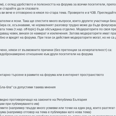
им), с оглед удобството и полезността на форума за всички посетители, пре
е старайте да ги спазвате.
а ви вече е отговорено в някоя по-стара тема. Проверете и в ЧЗВ. Прегледай
телни и ясни. Така ще спестите много въпроси, които другите участници биха
бира се, осъзнаваме, че нормалният разговор трудно може да бъде фокусиран
ата тема (т.нар. off-topic) бъде обсъждана отделно. Модераторите по своя 
аващ човек, винаги се намират и изключения. Затова модераторите имат прав
бно и вредят на форума. При тези си действия модераторите могат, но не са
ено, някои от възможните причини (без претенции за изчерпателност) са:
 недобронамерено отношение към други посетители на форума
ентарно търсене в рамките на форума или в интернет пространството
"Бла-бла" са допустими такива мнения
евидно противоречащо на законите на Република България
ешки при публикуването им)
мите (например твърде много усмивки или точки на един ред, които разтягат 
ума (например отговор на тема е публикуван като нова тема)