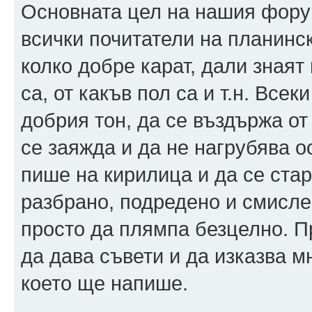
Основната цел на нашия форум
всички почитатели на планинск
колко добре карат, дали знаят
са, от какъв пол са и т.н. Все
добрия тон, да се въздържа от
се заяжда и да не нагрубява 
пише на кирилица и да се стар
разбрано, подредено и смислен
просто да плямпа безцелно. 
да дава съвети и да изказва мн
което ще напише.