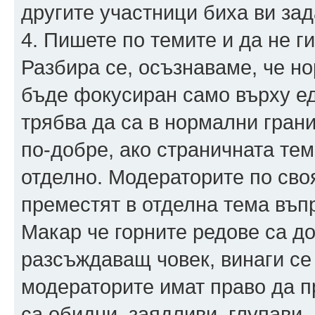
другите участници биха ви зад
4. Пишете по темите и да не г
Разбира се, осъзнаваме, че н
бъде фокусиран само върху ед
трябва да са в нормални грани
по-добре, ако страничната тема
отделно. Модераторите по сво
преместят в отделна тема въп
Макар че горните редове са д
разсъждаващ човек, винаги се
модераторите имат право да п
са обидни, заядливи, глупави,