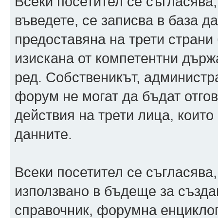
Всеки посетител се съгласява
въведете, се записва в база 
предоставяна на трети страни 
изискана от компетентни държ
ред. Собственикът, администр
форум не могат да бъдат отгов
действия на трети лица, които
данните.
Всеки посетител се съгласява,
използвано в бъдеще за създ
справочник, форумна енцикло