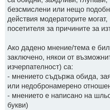
безсмислени или нещо подобно
действия модераторите могат,
посетителя за причините за из
Ако дадено мнение/тема е бил
заключено, някои от възможни
изчерпателност) са:
- мнението съдържа обида, зая
или недобронамерено отношен
- мнението е написано на шльо
букви)