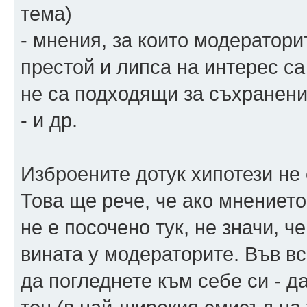
тема)
- мнения, за които модератори
престой и липса на интерес са
не са подходящи за съхранени
- и др.
Изброените дотук хипотези не
Това ще рече, че ако мнението
не е посочено тук, не значи, 
вината у модераторите. Във в
да погледнете към себе си - д