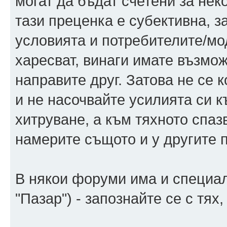
могат да бъдат счетени за нек
тази преценка е субективна, з
условията и потребителите/мо
харесват, винаги имате възмож
направите друг. Затова не се 
и не насочвайте усилията си 
хитруване, а към тяхното спа
намерите същото и у другите 
В някои форуми има и специал
"Пазар") - запознайте се с тях