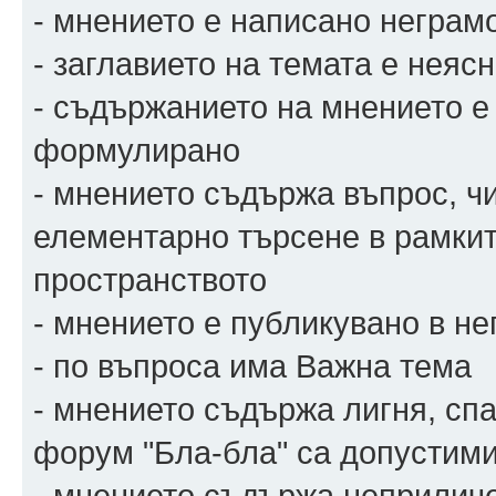
- мнението е написано неграмо
- заглавието на темата е нея
- съдържанието на мнението е
формулирано
- мнението съдържа въпрос, чи
елементарно търсене в рамкит
пространството
- мнението е публикувано в н
- по въпроса има Важна тема
- мнението съдържа лигня, спа
форум "Бла-бла" са допустими
- мнението съдържа неприличе