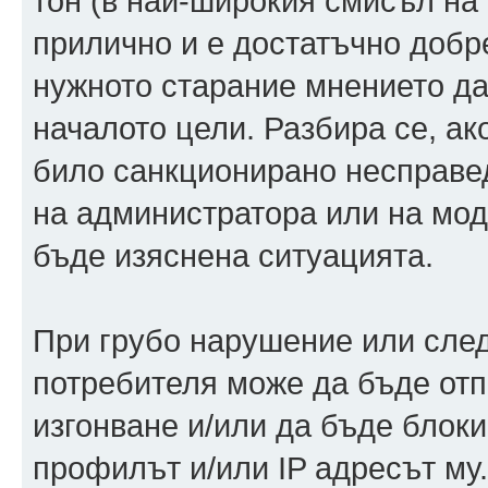
тон (в най-широкия смисъл на 
прилично и е достатъчно добр
нужното старание мнението да
началото цели. Разбира се, ак
било санкционирано несправед
на администратора или на моде
бъде изяснена ситуацията.
При грубо нарушение или след
потребителя може да бъде от
изгонване и/или да бъде блок
профилът и/или IP адресът му.