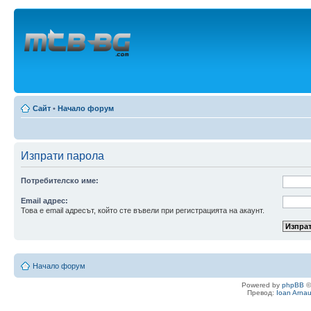
Сайт
•
Начало форум
Изпрати парола
Потребителско име:
Email адрес:
Това е email адресът, който сте въвели при регистрацията на акаунт.
Начало форум
Powered by
phpBB
©
Превод:
Ioan Arna