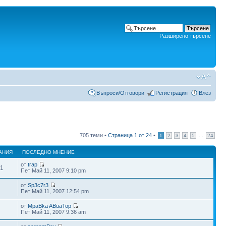
Разширено търсене
Въпроси/Отговори
Регистрация
Влез
705 теми •
Страница
1
от
24
•
...
1
2
3
4
5
24
АНИЯ
ПОСЛЕДНО МНЕНИЕ
от
trap
31
Пет Май 11, 2007 9:10 pm
от
Sp3c7r3
Пет Май 11, 2007 12:54 pm
от
MpaBka ABuaTop
6
Пет Май 11, 2007 9:36 am