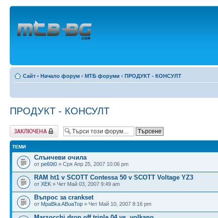
Сайт
•
Начало форум
‹
МТБ форуми
‹
ПРОДУКТ - КОНСУЛТ
ПРОДУКТ - КОНСУЛТ
Заключен форум
ТЕМИ
Слънчеви очила
от
pe60t0
» Сря Апр 25, 2007 10:06 pm
RAM ht1 v SCOTT Contessa 50 v SCOTT Voltage YZ3
от
XEK
» Чет Май 03, 2007 9:49 am
Въпрос за crankset
от
MpaBka ABuaTop
» Чет Май 10, 2007 8:16 pm
Marzocchi drop off triple 04 vs. volkano