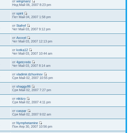
от
wingmanz
Нед Май 06, 2007 8:23 pm
от
spirit
Пет Май 04, 2007 1:58 pm
от
Stafref
4
Чет Май 03, 2007 9:12 pm
от
Axxxel
8
Чет Май 03, 2007 12:13 pm
от
kotka12
6
Чет Май 03, 2007 10:44 am
от
4getcredo
5
Чет Май 03, 2007 8:14 am
от
vladimir.dzhuvinov
5
Сря Май 02, 2007 10:55 pm
от
shaggy86
6
Сря Май 02, 2007 7:27 pm
от
nikitzo
5
Сря Май 02, 2007 4:11 pm
от
caspar
Сря Май 02, 2007 9:02 am
от
Nymphetamine
8
Пон Апр 30, 2007 10:56 pm