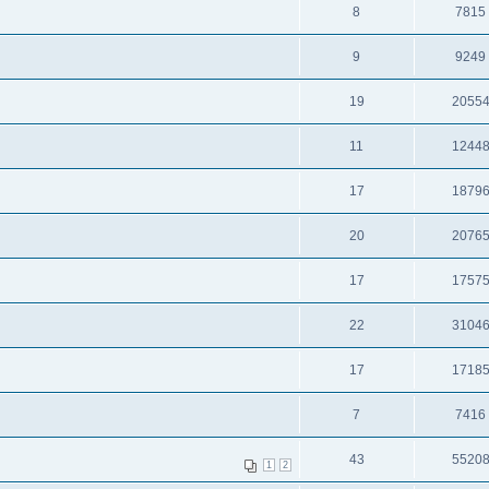
8
7815
9
9249
19
2055
11
1244
17
1879
20
2076
17
1757
22
3104
17
1718
7
7416
43
5520
1
2