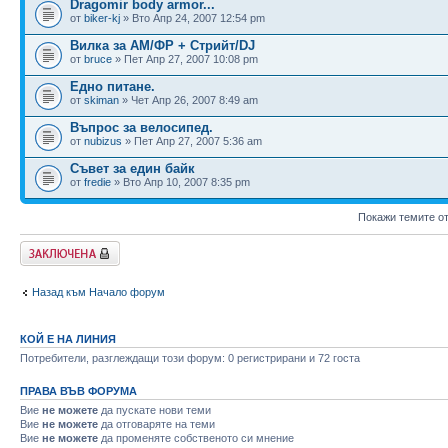
Dragomir body armor...
от
biker-kj
» Вто Апр 24, 2007 12:54 pm
Вилка за АМ/ФР + Стрийт/DJ
от
bruce
» Пет Апр 27, 2007 10:08 pm
Едно питане.
от
skiman
» Чет Апр 26, 2007 8:49 am
Въпрос за велосипед.
от
nubizus
» Пет Апр 27, 2007 5:36 am
Съвет за един байк
от
fredie
» Вто Апр 10, 2007 8:35 pm
Покажи темите о
Заключен форум
Назад към Начало форум
КОЙ Е НА ЛИНИЯ
Потребители, разглеждащи този форум: 0 регистрирани и 72 госта
ПРАВА ВЪВ ФОРУМА
Вие
не можете
да пускате нови теми
Вие
не можете
да отговаряте на теми
Вие
не можете
да променяте собственото си мнение