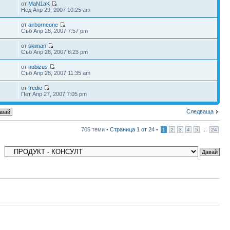
от
MaN1aK
2
Нед Апр 29, 2007 10:25 am
от
airborneone
7
Съб Апр 28, 2007 7:57 pm
от
skiman
Съб Апр 28, 2007 6:23 pm
от
nubizus
Съб Апр 28, 2007 11:35 am
от
fredie
6
Пет Апр 27, 2007 7:05 pm
Следваща
705 теми •
Страница
1
от
24
•
...
1
2
3
4
5
24
: