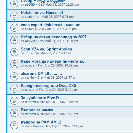
Избор между 2 седалки
от
pe60t0
» Съб Май 05, 2007 11:20 pm
Holzfeller vs. Hussefelt
от
spirit
» Чет Май 03, 2007 6:01 pm
coda expert disk break - мнения
от
chiMol
» Съб Сеп 09, 2006 3:26 pm
Избор на евтин велосипед за 2007
от
Axxxel
» Вто Май 01, 2007 11:18 pm
Scott YZ4 vs. Sprint Apolon
от
JrT
» Сря Май 02, 2007 9:42 am
Къде мога да намеря пинчета за...
от
novice
» Пет Апр 20, 2007 10:09 pm
alexrims DM 18 ..........
от
van4o
» Вто Май 01, 2007 11:47 am
Raleigh iceberg или Drag ZX5
от
netizen
» Пет Апр 20, 2007 5:12 pm
За курбелите Five D .....
от
derdevil
» Вто Май 01, 2007 2:20 pm
Въпрос за рамка...
от
derdevil
» Вто Май 01, 2007 9:51 pm
въпрос за РАМ АМ .2
от
i love bikes
» Нед Апр 15, 2007 7:24 pm