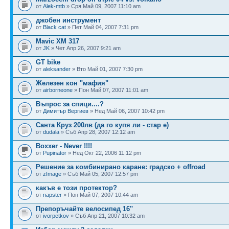
от
Alek-mtb
» Сря Май 09, 2007 11:10 am
джобен инструмент
от
Black cat
» Пет Май 04, 2007 7:31 pm
Mavic XM 317
от
JK
» Чет Апр 26, 2007 9:21 am
GT bike
от
aleksander
» Вто Май 01, 2007 7:30 pm
Железен кон "мафия"
от
airborneone
» Пон Май 07, 2007 11:01 am
Въпрос за спици....?
от
Димитър Вергиев
» Нед Май 06, 2007 10:42 pm
Санта Круз 200лв (да го купя ли - стар е)
от
dudala
» Съб Апр 28, 2007 12:12 am
Boxxer - Never !!!!
от
Pupinator
» Нед Окт 22, 2006 11:12 pm
Решение за комбинирано каране: градско + offroad
от
zImage
» Съб Май 05, 2007 12:57 pm
какъв е този протектор?
от
napster
» Пон Май 07, 2007 10:44 am
Препоръчайте велосипед 16''
от
ivorpetkov
» Съб Апр 21, 2007 10:32 am