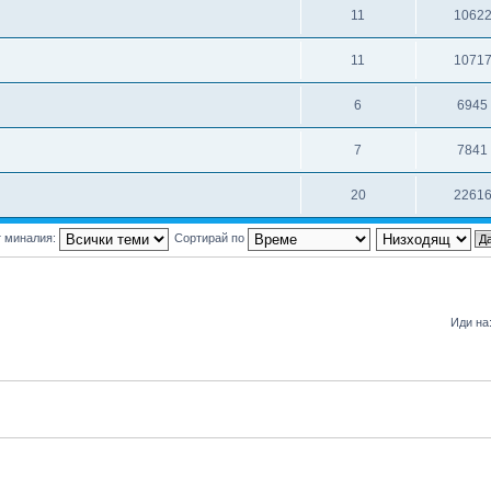
11
1062
11
1071
6
6945
7
7841
20
2261
т миналия:
Сортирай по
Иди на