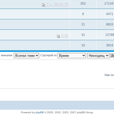
352
17134
...
1
10
11
12
9
4471
21
8833
31
1278
1
2
10
3624
т миналия:
Сортирай по
Иди на
Powered by
phpBB
© 2000, 2002, 2005, 2007 phpBB Group