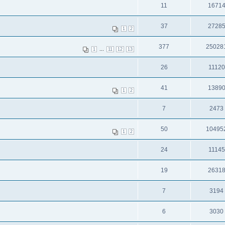
11
1671
37
2728
1
2
377
25028
...
1
11
12
13
26
11120
41
1389
1
2
7
2473
50
10495
1
2
24
11145
19
2631
7
3194
6
3030