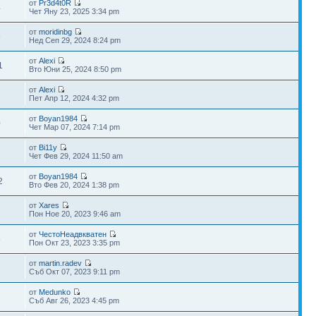
от
Pr3d4t0R
4
Чет Яну 23, 2025 3:34 pm
от
moridinbg
5
Нед Сеп 29, 2024 8:24 pm
от
Alexi
1
Вто Юни 25, 2024 8:50 pm
от
Alexi
Пет Апр 12, 2024 4:32 pm
от
Boyan1984
0
Чет Мар 07, 2024 7:14 pm
от
Bi11y
Чет Фев 29, 2024 11:50 am
от
Boyan1984
2
Вто Фев 20, 2024 1:38 pm
от
Xares
Пон Ное 20, 2023 9:46 am
от
ЧестоНеадвкватен
8
Пон Окт 23, 2023 3:35 pm
от
martin.radev
Съб Окт 07, 2023 9:11 pm
от
Medunko
Съб Авг 26, 2023 4:45 pm