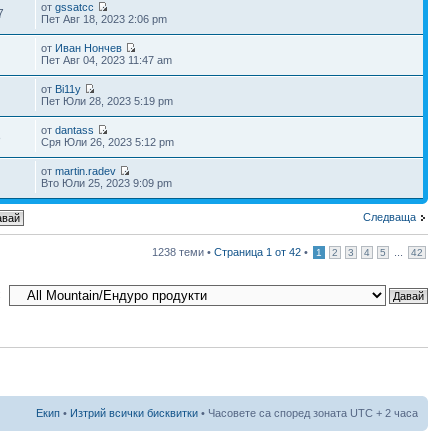
от
gssatcc
7
Пет Авг 18, 2023 2:06 pm
от
Иван Нончев
Пет Авг 04, 2023 11:47 am
от
Bi11y
Пет Юли 28, 2023 5:19 pm
от
dantass
8
Сря Юли 26, 2023 5:12 pm
от
martin.radev
Вто Юли 25, 2023 9:09 pm
Следваща
1238 теми •
Страница
1
от
42
•
...
1
2
3
4
5
42
:
Екип
•
Изтрий всички бисквитки
• Часовете са според зоната UTC + 2 часа