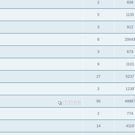
2
609
5
1135
3
912
6
2064
3
673
9
1101
27
5237
3
1239
95
4998
1
2
3
4
2
774
14
4110