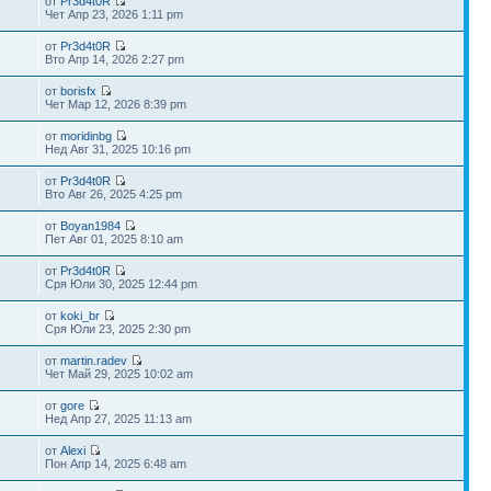
от
Pr3d4t0R
Чет Апр 23, 2026 1:11 pm
от
Pr3d4t0R
Вто Апр 14, 2026 2:27 pm
от
borisfx
Чет Мар 12, 2026 8:39 pm
от
moridinbg
3
Нед Авг 31, 2025 10:16 pm
от
Pr3d4t0R
Вто Авг 26, 2025 4:25 pm
от
Boyan1984
Пет Авг 01, 2025 8:10 am
от
Pr3d4t0R
Сря Юли 30, 2025 12:44 pm
от
koki_br
Сря Юли 23, 2025 2:30 pm
от
martin.radev
7
Чет Май 29, 2025 10:02 am
от
gore
Нед Апр 27, 2025 11:13 am
от
Alexi
Пон Апр 14, 2025 6:48 am