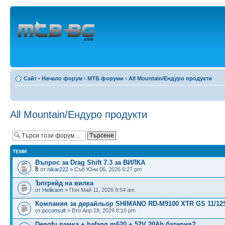
Сайт
•
Начало форум
‹
МТБ форуми
‹
All Mountain/Ендуро продукти
All Mountain/Ендуро продукти
ТЕМИ
Въпрос за Drag Shift 7.3 за ВИЛКА
от
nikar222
» Съб Юни 06, 2026 6:27 pm
Ъпгрейд на вилка
от
Helikaon
» Пон Май 11, 2026 9:54 am
Компания за дерайльор SHIMANO RD-M9100 XTR GS 11/12
от
pcconsult
» Вто Апр 28, 2026 8:10 pm
Dengfu рамка + bafang m620 + 52V 20Ah батерия?