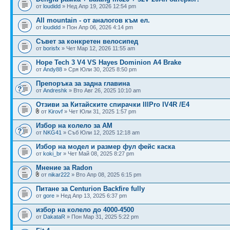
от
loudidd
» Нед Апр 19, 2026 12:54 pm
All mountain - от аналогов към ел.
от
loudidd
» Пон Апр 06, 2026 4:14 pm
Съвет за конкретен велосипед
от
borisfx
» Чет Мар 12, 2026 11:55 am
Hope Tech 3 V4 VS Hayes Dominion A4 Brake
от
Andy88
» Сря Юли 30, 2025 8:50 pm
Препоръка за задна главина
от
Andreshk
» Вто Авг 26, 2025 10:10 am
Отзиви за Китайските спирачки IIIPro IV4R /E4
от
Kirovf
» Чет Юли 31, 2025 1:57 pm
Избор на колело за АМ
от
NKG41
» Съб Юли 12, 2025 12:18 am
Избор на модел и размер фул фейс каска
от
koki_br
» Чет Май 08, 2025 8:27 pm
Мнение за Radon
от
nikar222
» Вто Апр 08, 2025 6:15 pm
Питане за Centurion Backfire fully
от
gore
» Нед Апр 13, 2025 6:37 pm
избор на колело до 4000-4500
от
DakataR
» Пон Мар 31, 2025 5:22 pm