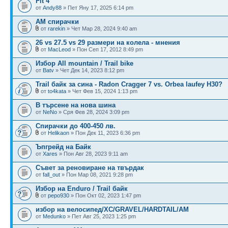
Fit 4
от
Andy88
» Пет Яну 17, 2025 6:14 pm
АМ спирачки
от
rarekin
» Чет Мар 28, 2024 9:40 am
26 vs 27.5 vs 29 размери на колела - мнения
от
MacLeod
» Пон Сеп 17, 2012 8:49 pm
Избор All mountain / Trail bike
от
Batv
» Чет Дек 14, 2023 8:12 pm
Trail байк за сина - Radon Cragger 7 vs. Orbea laufey H30?
от
to4kata
» Чет Фев 15, 2024 1:13 pm
В търсене на нова шина
от
NeNo
» Сря Фев 28, 2024 3:09 pm
Спирачки до 400-450 лв.
от
Helikaon
» Пон Дек 11, 2023 6:36 pm
Ъпгрейд на Байк
от
Xares
» Пон Авг 28, 2023 9:11 am
Съвет за реновиране на твърдак
от
fall_out
» Пон Мар 08, 2021 9:28 pm
Избор на Enduro / Trail байк
от
pepo930
» Пон Окт 02, 2023 1:47 pm
избор на велосипед/XC/GRAVEL/HARDTAIL/AM
от
Medunko
» Пет Авг 25, 2023 1:25 pm