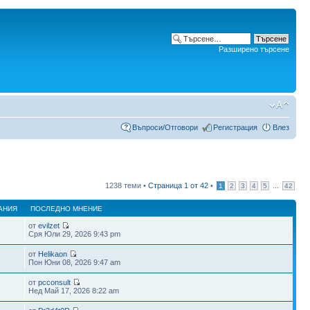
Разширено търсене
Въпроси/Отговори
Регистрация
Влез
1238 теми •
Страница
1
от
42
•
...
1
2
3
4
5
42
АНИЯ
ПОСЛЕДНО МНЕНИЕ
от
evilzet
Сря Юли 29, 2026 9:43 pm
от
Helikaon
Пон Юни 08, 2026 9:47 am
от
pcconsult
Нед Май 17, 2026 8:22 am