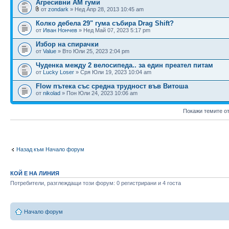
Агресивни АМ гуми
от
zondark
» Нед Апр 28, 2013 10:45 am
Колко дебела 29" гума събира Drag Shift?
от
Иван Нончев
» Нед Май 07, 2023 5:17 pm
Избор на спирачки
от
Value
» Вто Юли 25, 2023 2:04 pm
Чуденка между 2 велосипеда.. за един преател питам
от
Lucky Loser
» Сря Юли 19, 2023 10:04 am
Flow пътека със средна трудност във Витоша
от
nikolad
» Пон Юли 24, 2023 10:06 am
Покажи темите о
Назад към Начало форум
КОЙ Е НА ЛИНИЯ
Потребители, разглеждащи този форум: 0 регистрирани и 4 госта
Начало форум