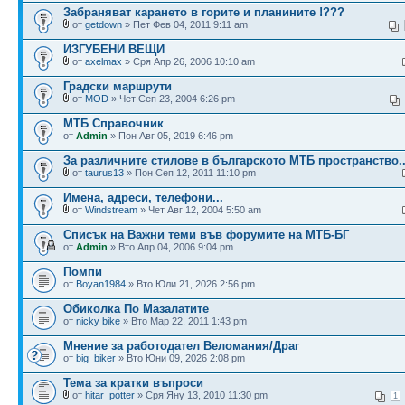
Забраняват карането в горите и планините !???
от
getdown
» Пет Фев 04, 2011 9:11 am
ИЗГУБЕНИ ВЕЩИ
от
axelmax
» Сря Апр 26, 2006 10:10 am
Градски маршрути
от
MOD
» Чет Сеп 23, 2004 6:26 pm
МТБ Справочник
от
Admin
» Пон Авг 05, 2019 6:46 pm
За различните стилове в българското МТБ пространство..
от
taurus13
» Пон Сеп 12, 2011 11:10 pm
Имена, адреси, телефони...
от
Windstream
» Чет Авг 12, 2004 5:50 am
Списък на Важни теми във форумите на МТБ-БГ
от
Admin
» Вто Апр 04, 2006 9:04 pm
Помпи
от
Boyan1984
» Вто Юли 21, 2026 2:56 pm
Обиколка По Мазалатите
от
nicky bike
» Вто Мар 22, 2011 1:43 pm
Мнение за работодател Веломания/Драг
от
big_biker
» Вто Юни 09, 2026 2:08 pm
Тема за кратки въпроси
от
hitar_potter
» Сря Яну 13, 2010 11:30 pm
1