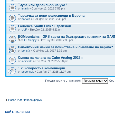
T-type или дерайльор на ухо?
от
imarh
» Сря Ное 12, 2025 7:53 pm
Търсачка за нови велосипеди в Европа
от
borxes
» Пет Дек 12, 2025 2:48 pm
Laurence Smith Link Suspension
от
ULF
» Вто Дек 02, 2025 4:11 pm
BGMountains - GPS карта на българските планини за GA
от
GPSenjoy
» Пет Яну 30, 2009 2:35 pm
Най-евтиния начин за почистване и смазване на верига?
от
borisfx
» Съб Фев 18, 2017 1:32 pm
Смяна на лапата на Cube Analog 2022 г.
от
ianiovski
» Вто Сеп 09, 2025 5:58 pm
1 х 9-скоростна комбинация
от
pcconsult
» Сря Авг 27, 2025 11:07 pm
Покажи темите от миналия:
Сор
Назад към Начало форум
КОЙ Е НА ЛИНИЯ