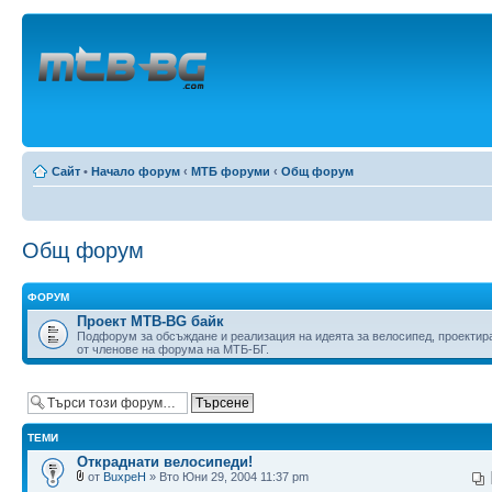
Сайт
•
Начало форум
‹
МТБ форуми
‹
Общ форум
Общ форум
ФОРУМ
Проект MTB-BG байк
Подфорум за обсъждане и реализация на идеята за велосипед, проектир
от членове на форума на МТБ-БГ.
ТЕМИ
Откраднати велосипеди!
от
BuxpeH
» Вто Юни 29, 2004 11:37 pm