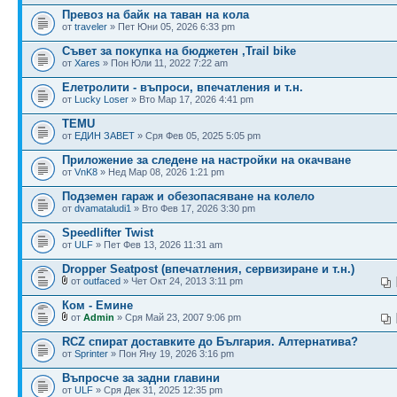
Превоз на байк на таван на кола
от
traveler
» Пет Юни 05, 2026 6:33 pm
Съвет за покупка на бюджетен ,Trail bike
от
Xares
» Пон Юли 11, 2022 7:22 am
Елетролити - въпроси, впечатления и т.н.
от
Lucky Loser
» Вто Мар 17, 2026 4:41 pm
TEMU
от
ЕДИН ЗАВЕТ
» Сря Фев 05, 2025 5:05 pm
Приложение за следене на настройки на окачване
от
VnK8
» Нед Мар 08, 2026 1:21 pm
Подземен гараж и обезопасяване на колело
от
dvamataludi1
» Вто Фев 17, 2026 3:30 pm
Speedlifter Twist
от
ULF
» Пет Фев 13, 2026 11:31 am
Dropper Seatpost (впечатления, сервизиране и т.н.)
от
outfaced
» Чет Окт 24, 2013 3:11 pm
Ком - Емине
от
Admin
» Сря Май 23, 2007 9:06 pm
RCZ спират доставките до България. Алтернатива?
от
Sprinter
» Пон Яну 19, 2026 3:16 pm
Въпросче за задни главини
от
ULF
» Сря Дек 31, 2025 12:35 pm