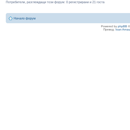
Потребители, разглеждащи този форум: 0 регистрирани и 21 госта
Начало форум
Powered by
phpBB
©
Превод:
Ioan Arna