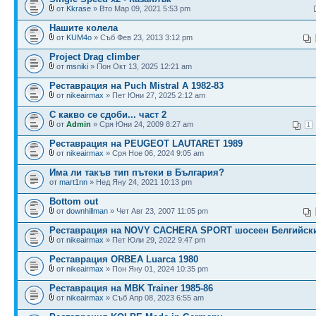
от
Kkrase
» Вто Мар 09, 2021 5:53 pm
Нашите колела
от
KUM4o
» Съб Фев 23, 2013 3:12 pm
Project Drag climber
от
msniki
» Пон Окт 13, 2025 12:21 am
Реставрация на Puch Mistral A 1982-83
от
nikeairmax
» Пет Юни 27, 2025 2:12 am
С какво се сдоби... част 2
от
Admin
» Сря Юни 24, 2009 8:27 am
1
Реставрация на PEUGEOT LAUTARET 1989
от
nikeairmax
» Сря Ное 06, 2024 9:05 am
Има ли такъв тип пътеки в България?
от
mart1nn
» Нед Яну 24, 2021 10:13 pm
Bottom out
от
downhillman
» Чет Авг 23, 2007 11:05 pm
Реставрация на NOVY CACHERA SPORT шосеен Белгийски
от
nikeairmax
» Пет Юли 29, 2022 9:47 pm
Реставрация ORBEA Luarca 1980
от
nikeairmax
» Пон Яну 01, 2024 10:35 pm
Реставрация на MBK Trainer 1985-86
от
nikeairmax
» Съб Апр 08, 2023 6:55 am