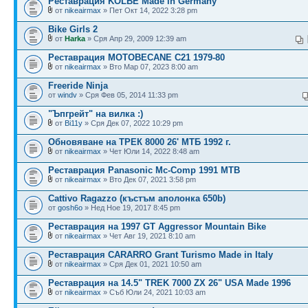
Реставрация KOLBE Made in Germany
от
nikeairmax
» Пет Окт 14, 2022 3:28 pm
Bike Girls 2
от
Harka
» Сря Апр 29, 2009 12:39 am
Реставрация MOTOBECANE C21 1979-80
от
nikeairmax
» Вто Мар 07, 2023 8:00 am
Freeride Ninja
от
windv
» Сря Фев 05, 2014 11:33 pm
"Ъпгрейт" на вилка :)
от
Bi11y
» Сря Дек 07, 2022 10:29 pm
Обновяване на ТРЕК 8000 26' МТБ 1992 г.
от
nikeairmax
» Чет Юли 14, 2022 8:48 am
Реставрация Panasonic Mc-Comp 1991 MTB
от
nikeairmax
» Вто Дек 07, 2021 3:58 pm
Cattivo Ragazzo (къстъм аполонка 650b)
от
gosh6o
» Нед Ное 19, 2017 8:45 pm
Реставрация на 1997 GT Aggressor Mountain Bike
от
nikeairmax
» Чет Авг 19, 2021 8:10 am
Реставрация CARARRO Grant Turismo Made in Italy
от
nikeairmax
» Сря Дек 01, 2021 10:50 am
Реставрация на 14.5" TREK 7000 ZX 26" USA Made 1996
от
nikeairmax
» Съб Юли 24, 2021 10:03 am