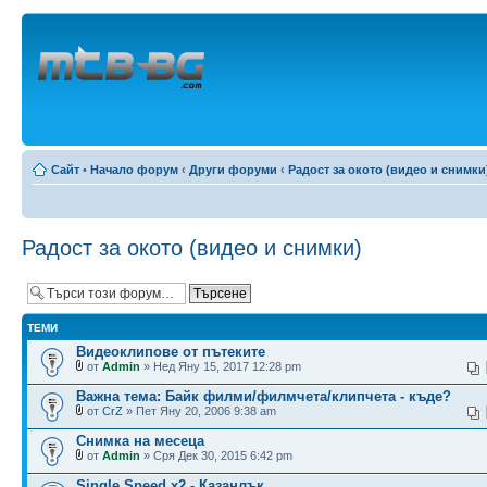
Сайт
•
Начало форум
‹
Други форуми
‹
Радост за окото (видео и снимки
Радост за окото (видео и снимки)
ТЕМИ
Видеоклипове от пътеките
от
Admin
» Нед Яну 15, 2017 12:28 pm
Важна тема: Байк филми/филмчета/клипчета - къде?
от
CrZ
» Пет Яну 20, 2006 9:38 am
Снимка на месеца
от
Admin
» Сря Дек 30, 2015 6:42 pm
Single Speed x2 - Казанлък