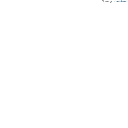
Превод:
Ioan Arna