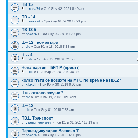
ПВ-15
от
naka76
» Съб Яну 02, 2021 8:49 am
ПВ - 14
от
naka76
» Сря Яну 01, 2020 12:23 pm
ПВ 13-5
от
naka76
» Нед Яну 06, 2019 1:37 pm
⊥∞ 12 - коментари
от
did
» Сря Юли 18, 2018 5:58 pm
⊥ ∞ 4 ...
от
did
» Чет Авг 12, 2010 8:21 pm
Нова партия - БКП-Р (проект)
от
did
» Съб Мар 24, 2012 10:30 am
колко пъти се возихте на МПС по време на ПВ12?
от
kibikoff
» Пон Юли 30, 2018 9:00 pm
⊥∞ - отново заедно?
от
did
» Чет Юли 19, 2018 10:13 am
⊥∞ 12
от
did
» Пон Яну 01, 2018 7:55 am
ПВ11 Транспорт
от
valentin.georgiev
» Пон Юли 31, 2017 12:13 pm
Перпендикулярна Вселена 11
от
naka76
» Пон Яну 16, 2017 4:50 pm