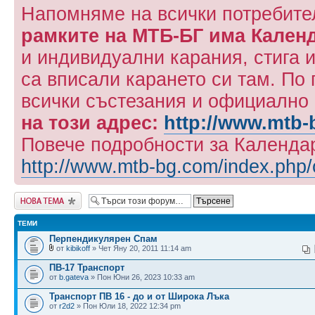
Напомняме на всички потребите
рамките на МТБ-БГ има Кален
и индивидуални карания, стига и
са вписали карането си там. По
всички състезания и официално
на този адрес:
http://www.mtb-
Повече подробности за Календар
http://www.mtb-bg.com/index.php/o
Публикувай нова
тема
ТЕМИ
Перпендикулярен Спам
от
kibikoff
» Чет Яну 20, 2011 11:14 am
ПВ-17 Транспорт
от
b.gateva
» Пон Юни 26, 2023 10:33 am
Транспорт ПВ 16 - до и от Широка Лъка
от
r2d2
» Пон Юли 18, 2022 12:34 pm