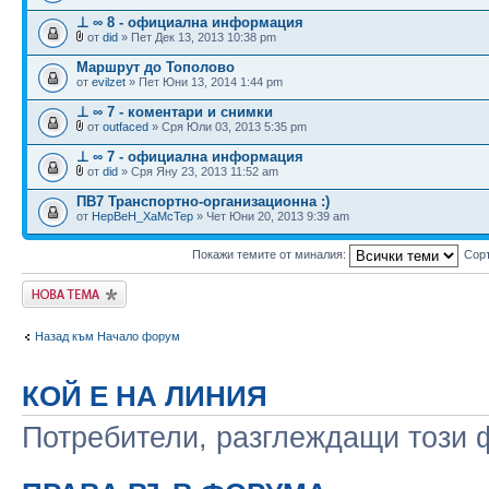
⊥ ∞ 8 - официална информация
от
did
» Пет Дек 13, 2013 10:38 pm
Маршрут до Тополово
от
evilzet
» Пет Юни 13, 2014 1:44 pm
⊥ ∞ 7 - коментари и снимки
от
outfaced
» Сря Юли 03, 2013 5:35 pm
⊥ ∞ 7 - официална информация
от
did
» Сря Яну 23, 2013 11:52 am
ПВ7 Транспортно-организационна :)
от
HepBeH_XaMcTep
» Чет Юни 20, 2013 9:39 am
Покажи темите от миналия:
Сор
Публикувай нова
тема
Назад към Начало форум
КОЙ Е НА ЛИНИЯ
Потребители, разглеждащи този ф