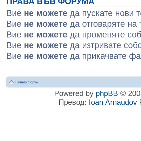
ПРАВА ВЪВ ФОРУМА
Вие
не можете
да пускате нови 
Вие
не можете
да отговаряте на
Вие
не можете
да променяте соб
Вие
не можете
да изтривате соб
Вие
не можете
да прикачвате ф
Начало форум
Powered by
phpBB
© 2000
Превод:
Ioan Arnaudov