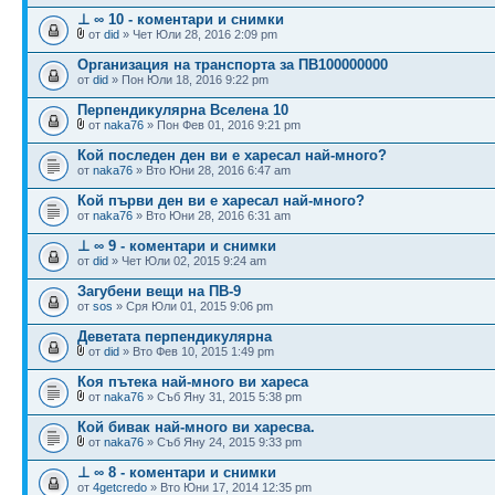
⊥ ∞ 10 - коментари и снимки
от
did
» Чет Юли 28, 2016 2:09 pm
Организация на транспорта за ПВ100000000
от
did
» Пон Юли 18, 2016 9:22 pm
Перпендикулярна Вселена 10
от
naka76
» Пон Фев 01, 2016 9:21 pm
Кой последен ден ви е харесал най-много?
от
naka76
» Вто Юни 28, 2016 6:47 am
Кой първи ден ви е харесал най-много?
от
naka76
» Вто Юни 28, 2016 6:31 am
⊥ ∞ 9 - коментари и снимки
от
did
» Чет Юли 02, 2015 9:24 am
Загубени вещи на ПВ-9
от
sos
» Сря Юли 01, 2015 9:06 pm
Деветата перпендикулярна
от
did
» Вто Фев 10, 2015 1:49 pm
Коя пътека най-много ви хареса
от
naka76
» Съб Яну 31, 2015 5:38 pm
Кой бивак най-много ви харесва.
от
naka76
» Съб Яну 24, 2015 9:33 pm
⊥ ∞ 8 - коментари и снимки
от
4getcredo
» Вто Юни 17, 2014 12:35 pm