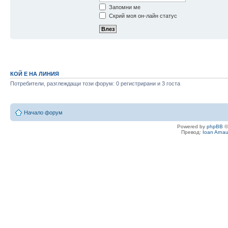
Запомни ме
Скрий моя он-лайн статус
КОЙ Е НА ЛИНИЯ
Потребители, разглеждащи този форум: 0 регистрирани и 3 госта
Начало форум
Powered by
phpBB
©
Превод:
Ioan Arna