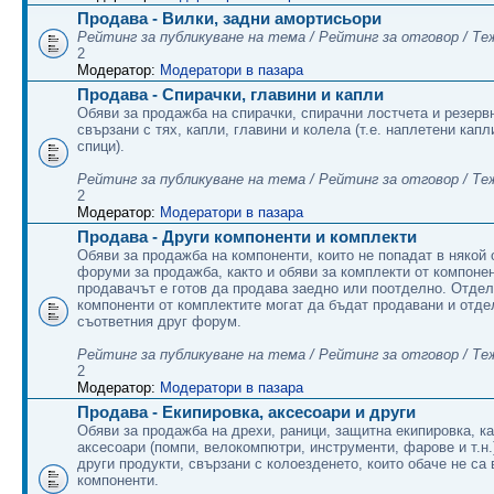
Продава - Вилки, задни амортисьори
Рейтинг за публикуване на тема / Рейтинг за отговор / Те
2
Модератор:
Модератори в пазара
Продава - Спирачки, главини и капли
Обяви за продажба на спирачки, спирачни лостчета и резервн
свързани с тях, капли, главини и колела (т.е. наплетени капл
спици).
Рейтинг за публикуване на тема / Рейтинг за отговор / Те
2
Модератор:
Модератори в пазара
Продава - Други компоненти и комплекти
Обяви за продажба на компоненти, които не попадат в някой 
форуми за продажба, както и обяви за комплекти от компонен
продавачът е готов да продава заедно или поотделно. Отде
компоненти от комплектите могат да бъдат продавани и отде
съответния друг форум.
Рейтинг за публикуване на тема / Рейтинг за отговор / Те
2
Модератор:
Модератори в пазара
Продава - Екипировка, аксесоари и други
Обяви за продажба на дрехи, раници, защитна екипировка, ка
аксесоари (помпи, велокомпютри, инструменти, фарове и т.н.)
други продукти, свързани с колоезденето, които обаче не са
компоненти.