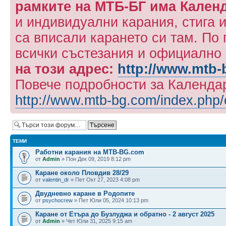
рамките на МТБ-БГ има Кален
и индивидуални карания, стига и
са вписали карането си там. По
всички състезания и официално
на този адрес:
http://www.mtb-
Повече подробности за Календар
http://www.mtb-bg.com/index.php/o
ТЕМИ
Работни карания на MTB-BG.com
от
Admin
» Пон Дек 09, 2019 8:12 pm
Каране около Пловдив 28/29
от
valentin_dr
» Пет Окт 27, 2023 4:08 pm
Двудневно каране в Родопите
от
psychocrew
» Пет Юли 05, 2024 10:13 pm
Каране от Етъра до Бузлуджа и обратно - 2 август 2025
от
Admin
» Чет Юли 31, 2025 9:15 am