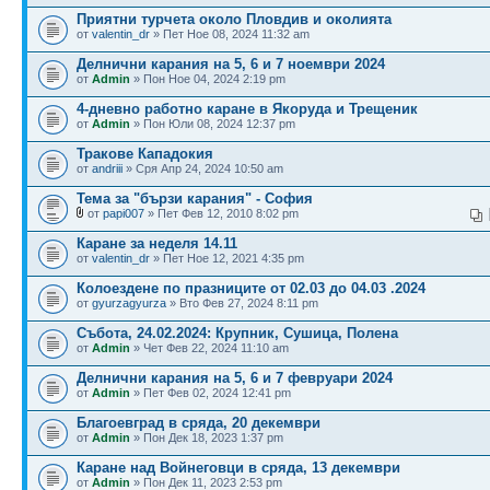
Приятни турчета около Пловдив и околията
от
valentin_dr
» Пет Ное 08, 2024 11:32 am
Делнични карания на 5, 6 и 7 ноември 2024
от
Admin
» Пон Ное 04, 2024 2:19 pm
4-дневно работно каране в Якоруда и Трещеник
от
Admin
» Пон Юли 08, 2024 12:37 pm
Тракове Кападокия
от
andriii
» Сря Апр 24, 2024 10:50 am
Тема за "бързи карания" - София
от
papi007
» Пет Фев 12, 2010 8:02 pm
Каране за неделя 14.11
от
valentin_dr
» Пет Ное 12, 2021 4:35 pm
Колоездене по празниците от 02.03 до 04.03 .2024
от
gyurzagyurza
» Вто Фев 27, 2024 8:11 pm
Събота, 24.02.2024: Крупник, Сушица, Полена
от
Admin
» Чет Фев 22, 2024 11:10 am
Делнични карания на 5, 6 и 7 февруари 2024
от
Admin
» Пет Фев 02, 2024 12:41 pm
Благоевград в сряда, 20 декември
от
Admin
» Пон Дек 18, 2023 1:37 pm
Каране над Войнеговци в сряда, 13 декември
от
Admin
» Пон Дек 11, 2023 2:53 pm