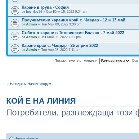
Каране в група - София
от
bozhilov86
» Сря Юни 15, 2022 9:34 am
Проучвателни карания край с. Чавдар - 12 и 13 май
от
Admin
» Пон Май 09, 2022 3:30 pm
Съботно каране в Тетевенския Балкан - 7 май 2022
от
Admin
» Чет Май 05, 2022 7:31 pm
Каране край с. Чавдар - 26 април 2022
от
Admin
» Пон Апр 25, 2022 7:11 am
Покажи темите от миналия:
Сор
Назад към Начало форум
КОЙ Е НА ЛИНИЯ
Потребители, разглеждащи този ф
Начало форум