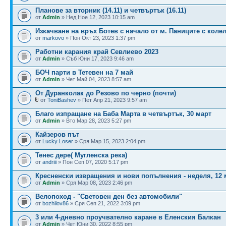
Планове за вторник (14.11) и четвъртък (16.11)
от
Admin
» Нед Ное 12, 2023 10:15 am
Изкачване на връх Ботев с начало от м. Паниците с коле
от
markovo
» Пон Окт 23, 2023 1:37 pm
Работни карания край Севлиево 2023
от
Admin
» Съб Юни 17, 2023 9:46 am
БОЧ парти в Тетевен на 7 май
от
Admin
» Чет Май 04, 2023 8:57 am
От Дуранколак до Резово по черно (почти)
от
ToniBashev
» Пет Апр 21, 2023 9:57 am
Благо изпращане на Баба Марта в четвъртък, 30 март
от
Admin
» Вто Мар 28, 2023 5:27 pm
Кайзеров път
от
Lucky Loser
» Сря Мар 15, 2023 2:04 pm
Тенес дере( Мугленска река)
от
andriii
» Пон Сеп 07, 2020 5:17 pm
Кресненски извращения и нови попълнения - неделя, 12 
от
Admin
» Сря Мар 08, 2023 2:46 pm
Велопоход - "Световен ден без автомобили"
от
bozhilov86
» Сря Сеп 21, 2022 3:09 pm
3 или 4-дневно проучвателно каране в Еленския Балкан
от
Admin
» Чет Юни 30, 2022 8:55 pm