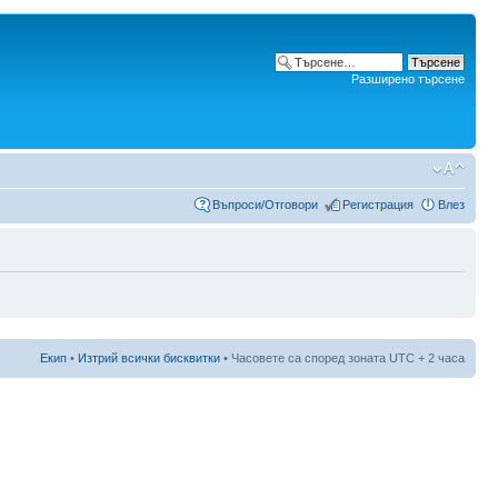
Разширено търсене
Въпроси/Отговори
Регистрация
Влез
Екип
•
Изтрий всички бисквитки
• Часовете са според зоната UTC + 2 часа