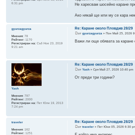
6:31 pm
Не харесвам шосейно каране пре
Ако някай ще или му се кара не
Re: Каране около Пловдив 28/29
gyurzagyurza
от
gyurzagyurza
» Пон Май 25, 2026 9
Мнения:
78
Рейтинг:
1170
Важи ли още обявата за каране
Регистриран на:
Съб Ное 23, 2019
9:21 am
Re: Каране около Пловдив 28/29
от
Yash
» Сря Май 27, 2026 10:40 pm
От преди три години?
Yash
Мнения:
797
Рейтинг:
2000
Регистриран на:
Пет Юли 19, 2013
7:24 pm
Re: Каране около Пловдив 28/29
traveler
от
traveler
» Пет Юни 05, 2026 6:30 p
Мнения:
162
Рейтинг:
1251
Е,който има интерес ...