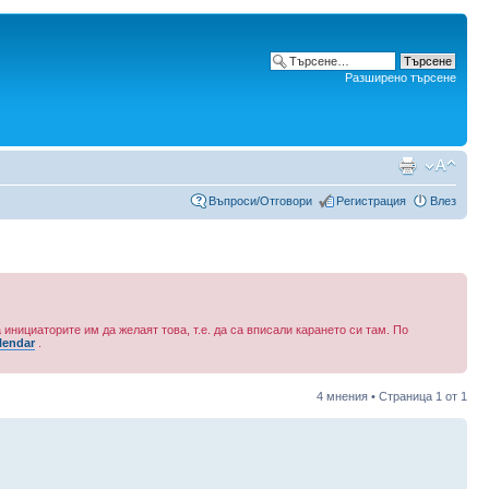
Разширено търсене
Въпроси/Отговори
Регистрация
Влез
 инициаторите им да желаят това, т.е. да са вписали карането си там. По
lendar
.
4 мнения • Страница
1
от
1