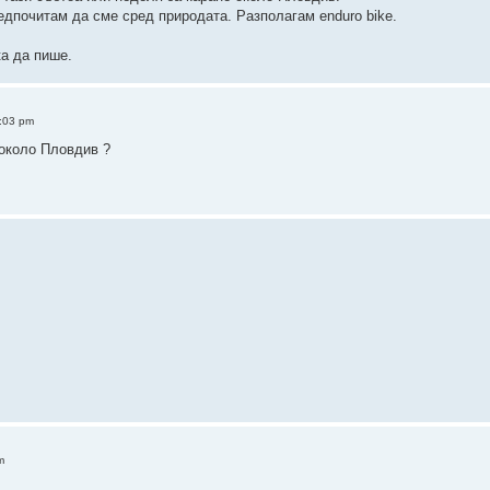
дпочитам да сме сред природата. Разполагам enduro bike.
ка да пише.
:03 pm
 около Пловдив ?
m