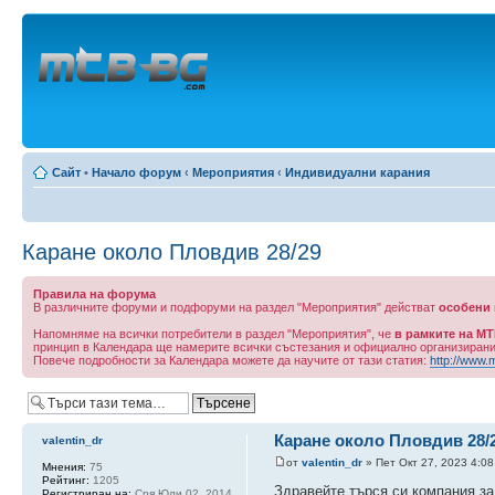
Сайт
•
Начало форум
‹
Мероприятия
‹
Индивидуални карания
Каране около Пловдив 28/29
Правила на форума
В различните форуми и подфоруми на раздел "Мероприятия" действат
особени
Напомняме на всички потребители в раздел "Мероприятия", че
в рамките на МТ
принцип в Календара ще намерите всички състезания и официално организиран
Повече подробности за Календара можете да научите от тази статия:
http://www.m
Каране около Пловдив 28/
valentin_dr
от
valentin_dr
» Пет Окт 27, 2023 4:0
Мнения:
75
Рейтинг:
1205
Здравейте търся си компания за
Регистриран на:
Сря Юли 02, 2014