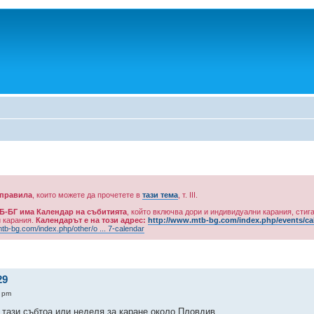
 правила
, които можете да прочетете в
тази тема
, т. ІІІ.
Б-БГ има Календар на събитията
, който включва дори и индивидуални карания, стига
и карания.
Календарът е на този адрес:
http://www.mtb-bg.com/index.php/events/ca
tb-bg.com/index.php/other/o ... 7-calendar
29
8 pm
 тази събтоа или неделя за каране около Пловдив.